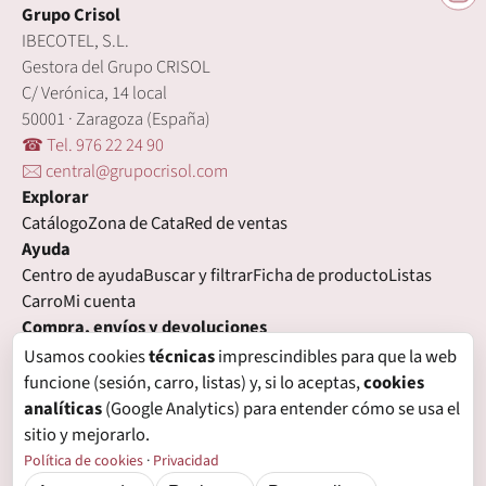
Grupo Crisol
IBECOTEL, S.L.
Gestora del Grupo CRISOL
C/ Verónica, 14 local
50001 · Zaragoza (España)
☎ Tel. 976 22 24 90
🖂 central@grupocrisol.com
Explorar
Catálogo
Zona de Cata
Red de ventas
Ayuda
Centro de ayuda
Buscar y filtrar
Ficha de producto
Listas
Carro
Mi cuenta
Compra, envíos y devoluciones
Condiciones de compra
Formas de pago
Gastos de envío
Usamos cookies
técnicas
imprescindibles para que la web
Plazos de entrega
Devoluciones
Garantía
funcione (sesión, carro, listas) y, si lo aceptas,
cookies
Legal
analíticas
(Google Analytics) para entender cómo se usa el
Aviso legal
Privacidad
Login con proveedores externos
sitio y mejorarlo.
Política de cookies
Preferencias de cookies
Política de cookies
·
Privacidad