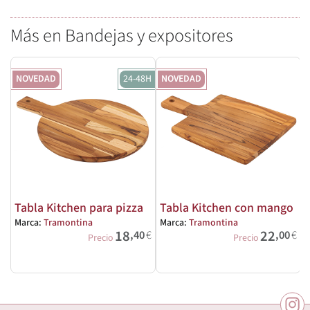
Más en Bandejas y expositores
NOVEDAD
24-48H
NOVEDAD
Tabla Kitchen para pizza
Tabla Kitchen con mango
Marca:
Tramontina
Marca:
Tramontina
M
18
22
,40
€
,00
€
Precio
Precio