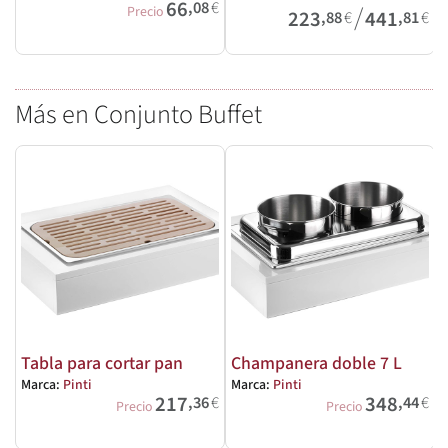
66
,08
€
/
M
Precio
223
441
,88
€
,81
€
Más en Conjunto Buffet
Tabla para cortar pan
Champanera doble 7 L
Marca:
Pinti
Marca:
Pinti
M
217
348
,36
€
,44
€
Precio
Precio