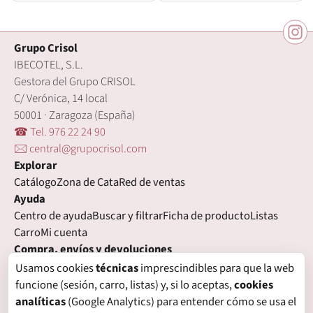
Grupo Crisol
IBECOTEL, S.L.
Gestora del Grupo CRISOL
C/ Verónica, 14 local
50001 · Zaragoza (España)
☎ Tel. 976 22 24 90
🖂 central@grupocrisol.com
Explorar
Catálogo
Zona de Cata
Red de ventas
Ayuda
Centro de ayuda
Buscar y filtrar
Ficha de producto
Listas
Carro
Mi cuenta
Compra, envíos y devoluciones
Condiciones de compra
Formas de pago
Gastos de envío
Usamos cookies
técnicas
imprescindibles para que la web
Plazos de entrega
Devoluciones
Garantía
funcione (sesión, carro, listas) y, si lo aceptas,
cookies
Legal
analíticas
(Google Analytics) para entender cómo se usa el