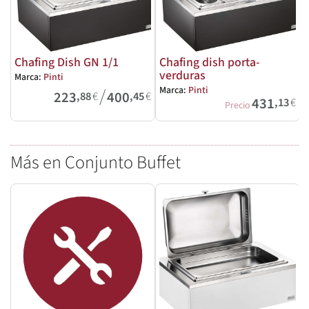
Chafing Dish GN 1/1
Chafing dish porta-
verduras
Marca:
Pinti
M
/
Marca:
Pinti
223
400
,88
€
,45
€
431
,13
€
Precio
Más en Conjunto Buffet