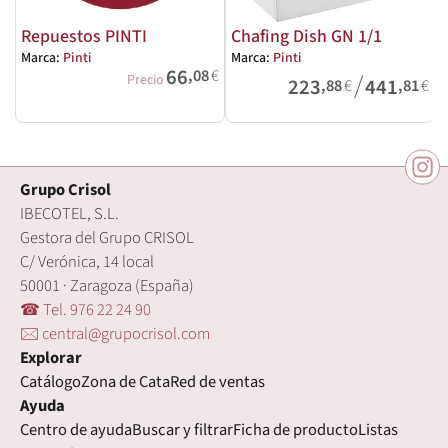
Repuestos PINTI
Chafing Dish GN 1/1
Marca:
Pinti
Marca:
Pinti
66
,08
€
/
M
Precio
223
441
,88
€
,81
€
Grupo Crisol
IBECOTEL, S.L.
Gestora del Grupo CRISOL
C/ Verónica, 14 local
50001 · Zaragoza (España)
☎ Tel. 976 22 24 90
🖂 central@grupocrisol.com
Explorar
Catálogo
Zona de Cata
Red de ventas
Ayuda
Centro de ayuda
Buscar y filtrar
Ficha de producto
Listas