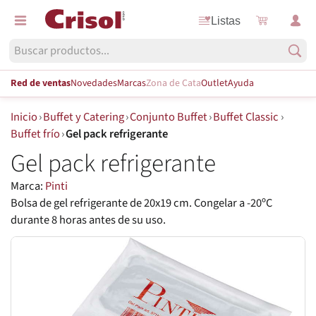
Listas
Red de ventas
Novedades
Marcas
Zona de Cata
Outlet
Ayuda
Inicio
›
Buffet y Catering
›
Conjunto Buffet
›
Buffet Classic
›
Buffet frío
›
Gel pack refrigerante
Gel pack refrigerante
Marca:
Pinti
Bolsa de gel refrigerante de 20x19 cm. Congelar a -20ºC
durante 8 horas antes de su uso.