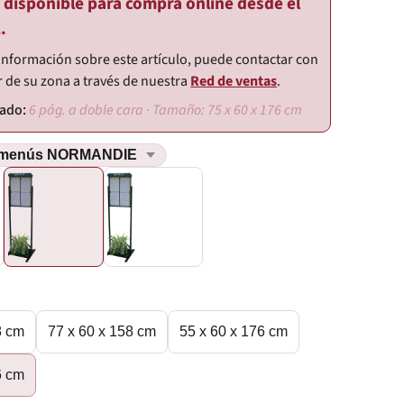
o disponible para compra online desde el
.
información sobre este artículo, puede contactar con
r de su zona a través de nuestra
Red de ventas
.
6 pág. a doble cara · Tamaño: 75 x 60 x 176 cm
8 cm
77 x 60 x 158 cm
55 x 60 x 176 cm
6 cm