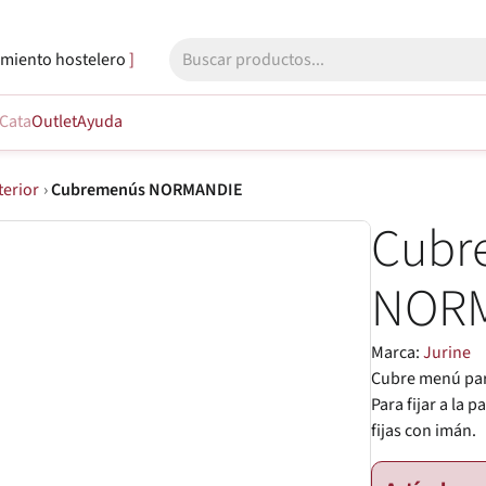
miento hostelero
Cata
Outlet
Ayuda
terior
›
Cubremenús NORMANDIE
Cubr
NOR
Marca:
Jurine
Cubre menú para
Para fijar a la 
fijas con imán.