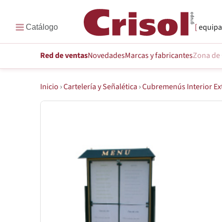
equipa
Red de ventas
Novedades
Marcas
y fabricantes
Zona de 
Inicio
›
Cartelería y Señalética
›
Cubremenús Interior Ex