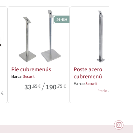
24-48H
Pie cubremenús
Poste acero
cubremenú
Marca:
Securit
/
Marca:
Securit
33
190
,65
€
,75
€
172
,40
€
Precio
0
€