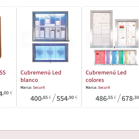
SS
Cubremenú Led
Cubremenú Led
blanco
colores
Marca:
Securit
Marca:
Securit
4
,00
€
/
/
400
554
486
678
,85
€
,90
€
,55
€
,3