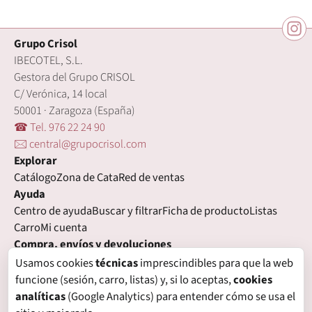
Grupo Crisol
IBECOTEL, S.L.
Gestora del Grupo CRISOL
C/ Verónica, 14 local
50001 · Zaragoza (España)
☎ Tel. 976 22 24 90
🖂 central@grupocrisol.com
Explorar
Catálogo
Zona de Cata
Red de ventas
Ayuda
Centro de ayuda
Buscar y filtrar
Ficha de producto
Listas
Carro
Mi cuenta
Compra, envíos y devoluciones
Condiciones de compra
Formas de pago
Gastos de envío
Usamos cookies
técnicas
imprescindibles para que la web
Plazos de entrega
Devoluciones
Garantía
funcione (sesión, carro, listas) y, si lo aceptas,
cookies
Legal
analíticas
(Google Analytics) para entender cómo se usa el
Aviso legal
Privacidad
Login con proveedores externos