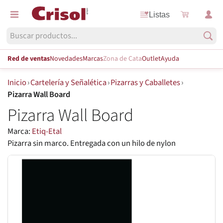
Listas
Red de ventas
Novedades
Marcas
Zona de Cata
Outlet
Ayuda
Inicio
›
Cartelería y Señalética
›
Pizarras y Caballetes
›
Pizarra Wall Board
Pizarra Wall Board
Marca:
Etiq-Etal
Pizarra sin marco. Entregada con un hilo de nylon