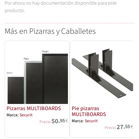
Por ahora no hay documentación disponible para este
producto.
Más en Pizarras y Caballetes
Pizarras MULTIBOARDS
Pie pizarras
MULTIBOARDS
Marca:
Securit
M
50
,95
€
Marca:
Securit
Precio
27
,55
€
Precio