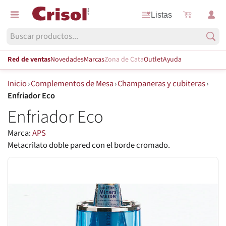
Listas
Red de ventas
Novedades
Marcas
Zona de Cata
Outlet
Ayuda
Inicio
›
Complementos de Mesa
›
Champaneras y cubiteras
›
Enfriador Eco
Enfriador Eco
Marca:
APS
Metacrilato doble pared con el borde cromado.