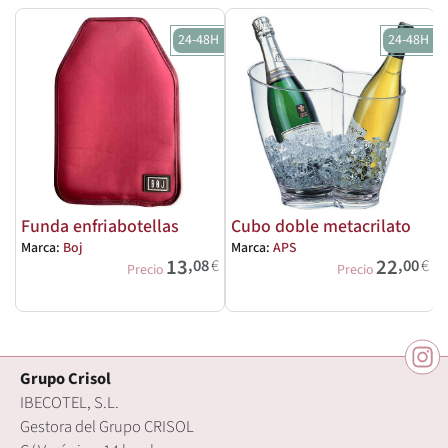
24-48H
24-48H
Funda enfriabotellas
Cubo doble metacrilato
Marca:
Boj
Marca:
APS
M
13
22
,08
€
,00
€
Precio
Precio
Grupo Crisol
IBECOTEL, S.L.
Gestora del Grupo CRISOL