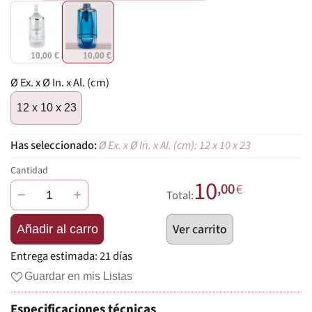
10,00 €
10,00 €
Ø Ex. x Ø In. x Al. (cm)
12 x 10 x 23
Ø Ex. x Ø In. x Al. (cm): 12 x 10 x 23
Cantidad
10
,00
€
−
+
Total:
Ver carrito
Añadir al carro
Entrega estimada:
21 días
Guardar en mis Listas
Especificaciones técnicas