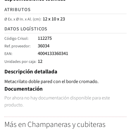
ATRIBUTOS
12 x 10 x 23
Ø Ex. x Ø In. x Al. (cm)
DATOS LOGÍSTICOS
112275
Código Crisol
36034
Ref. proveedor
4004133360341
EAN
12
Unidades por caja
Descripción detallada
Metacrilato doble pared con el borde cromado.
Documentación
Por ahora no hay documentación disponible para este
producto.
Más en Champaneras y cubiteras