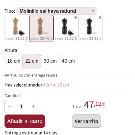
Tipo:
31,32 €
38,76 €
31,32 €
31,32 €
desde
desde
desde
desde
Altura
18 cm
22 cm
30 cm
40 cm
Artículos con entrega rápida
Altura: 22 cm
Cantidad
47
,02
€
−
+
Total:
Ver carrito
Añadir al carro
Entrega estimada:
14 días