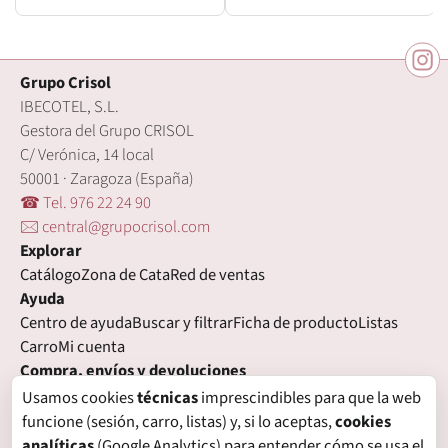
Grupo Crisol
IBECOTEL, S.L.
Gestora del Grupo CRISOL
C/ Verónica, 14 local
50001 · Zaragoza (España)
☎ Tel. 976 22 24 90
🖂 central@grupocrisol.com
Explorar
Catálogo
Zona de Cata
Red de ventas
Ayuda
Centro de ayuda
Buscar y filtrar
Ficha de producto
Listas
Carro
Mi cuenta
Compra, envíos y devoluciones
Condiciones de compra
Formas de pago
Gastos de envío
Usamos cookies
técnicas
imprescindibles para que la web
Plazos de entrega
Devoluciones
Garantía
funcione (sesión, carro, listas) y, si lo aceptas,
cookies
Legal
analíticas
(Google Analytics) para entender cómo se usa el