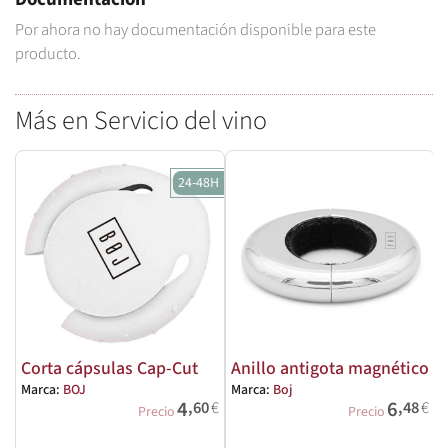
Por ahora no hay documentación disponible para este
producto.
Más en Servicio del vino
24-48H
Corta cápsulas Cap-Cut
Anillo antigota magnético
Marca:
BOJ
Marca:
Boj
4
6
,60
€
,48
€
M
Precio
Precio