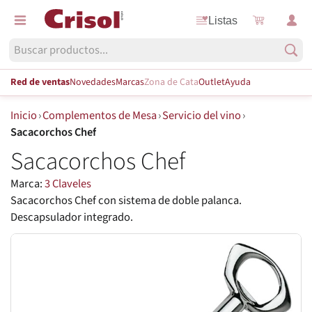
Listas
Red de ventas
Novedades
Marcas
Zona de Cata
Outlet
Ayuda
Inicio
›
Complementos de Mesa
›
Servicio del vino
›
Sacacorchos Chef
Sacacorchos Chef
Marca:
3 Claveles
Sacacorchos Chef con sistema de doble palanca.
Descapsulador integrado.