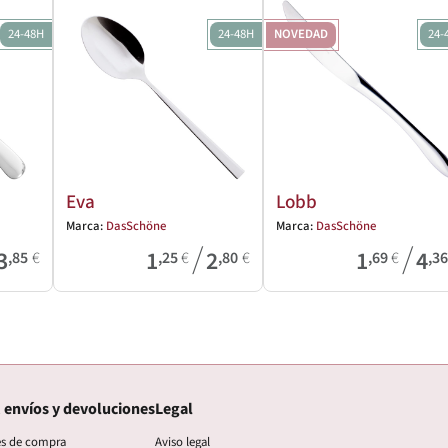
24-48H
24-48H
NOVEDAD
24-
Eva
Lobb
Marca:
DasSchöne
Marca:
DasSchöne
/
/
3
1
2
1
4
,85
€
,25
€
,80
€
,69
€
,3
 envíos y devoluciones
Legal
es de compra
Aviso legal