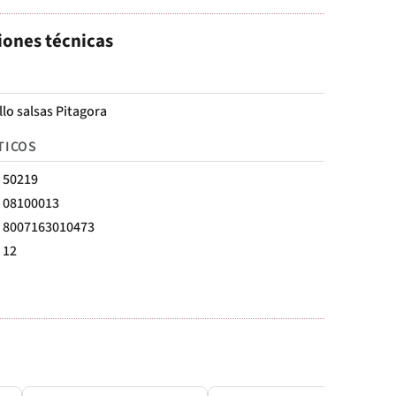
iones técnicas
llo salsas Pitagora
TICOS
50219
08100013
8007163010473
12