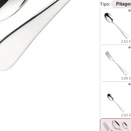
Tipo:
3,51 
3,08 
2,02 