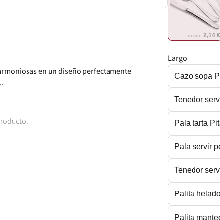
2,14 
desde
Largo
s armoniosas en un diseño perfectamente
Cazo sopa P
.
Tenedor serv
producto.
Pala tarta P
Pala servir 
Tenedor serv
Palita helad
Palita mante