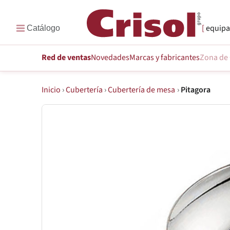
equipa
Red de ventas
Novedades
Marcas
y fabricantes
Zona de 
Inicio
›
Cubertería
›
Cubertería de mesa
›
Pitagora