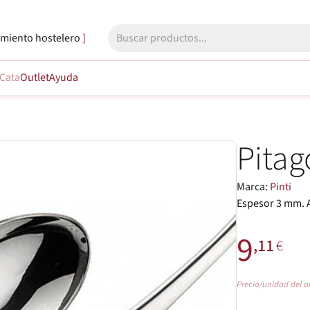
miento hostelero
Cata
Outlet
Ayuda
Pitag
Marca:
Pinti
Espesor 3 mm. 
9
,11
€
Precio/unidad del a