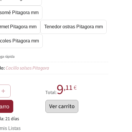
somé Pitagora mm
rmet Pitagora mm
Tenedor ostras Pitagora mm
acoles Pitagora mm
ega rápida
Cacillo salsas Pitagora
9
,11
€
+
Total:
Ver carrito
arro
da:
21 días
mis Listas