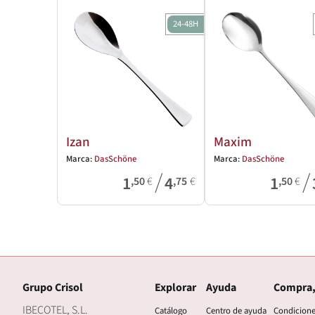
24-48H
Izan
Maxim
Marca:
DasSchöne
Marca:
DasSchöne
/
/
1
4
1
,50
€
,75
€
,50
€
Grupo Crisol
Explorar
Ayuda
Compra,
IBECOTEL, S.L.
Catálogo
Centro de ayuda
Condicion