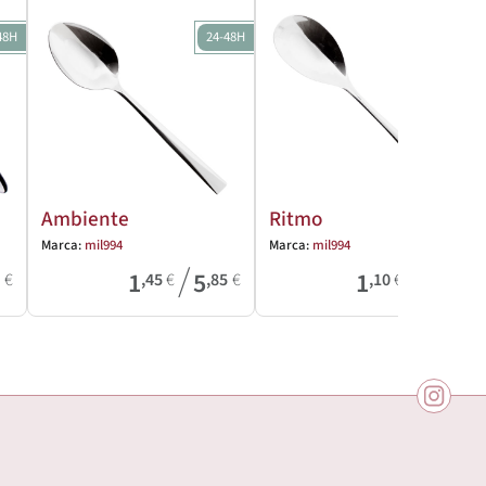
48H
24-48H
24-48H
Ambiente
Ritmo
Marca:
mil994
Marca:
mil994
/
/
1
5
1
2
6
€
,45
€
,85
€
,10
€
,50
€