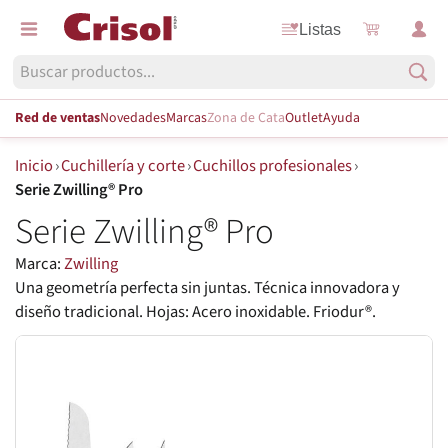
Listas
Red de ventas
Novedades
Marcas
Zona de Cata
Outlet
Ayuda
Inicio
›
Cuchillería y corte
›
Cuchillos profesionales
›
Serie Zwilling® Pro
Serie Zwilling® Pro
Marca:
Zwilling
Una geometría perfecta sin juntas. Técnica innovadora y
diseño tradicional. Hojas: Acero inoxidable. Friodur®.