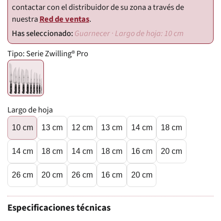
contactar con el distribuidor de su zona a través de
nuestra
Red de ventas
.
Guarnecer · Largo de hoja: 10 cm
Tipo:
Serie Zwilling® Pro
Largo de hoja
10 cm
13 cm
12 cm
13 cm
14 cm
18 cm
14 cm
18 cm
14 cm
18 cm
16 cm
20 cm
26 cm
20 cm
26 cm
16 cm
20 cm
Especificaciones técnicas