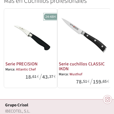
Más en Cuchillos profesionales
24-48H
Serie PRECISION
Serie cuchillos CLASSIC
IKON
Marca:
Atlantic Chef
/
Marca:
Wusthof
M
18
43
,61
€
,37
€
/
78
159
,51
€
,65
€
Grupo Crisol
IBECOTEL, S.L.