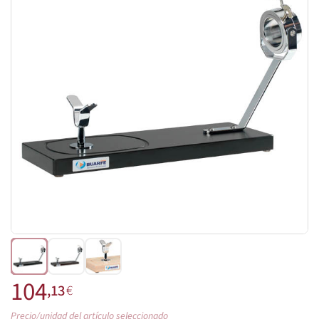
104
,13
€
Precio/unidad del artículo seleccionado