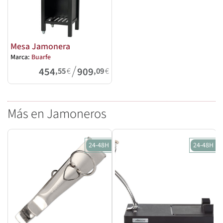
Mesa Jamonera
Marca:
Buarfe
/
454
909
,55
€
,09
€
Más en Jamoneros
24-48H
24-48H