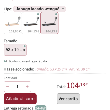
Tipo:
101,65 €
104,13 €
104,13 €
Tamaño
53 x 19 cm
Artículos con entrega rápida
Tamaño: 53 x 19 cm · Altura: 30 cm
Cantidad
104
,13
€
−
+
Total:
Ver carrito
Añadir al carro
Entrega estimada:
24-48h