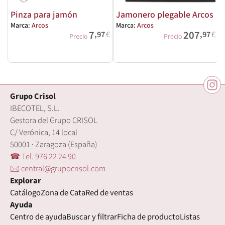
Pinza para jamón
Jamonero plegable Arcos
Marca:
Arcos
Marca:
Arcos
M
7
207
,97
€
,97
€
Precio
Precio
Grupo Crisol
IBECOTEL, S.L.
Gestora del Grupo CRISOL
C/ Verónica, 14 local
50001 · Zaragoza (España)
☎ Tel. 976 22 24 90
🖂 central@grupocrisol.com
Explorar
Catálogo
Zona de Cata
Red de ventas
Ayuda
Centro de ayuda
Buscar y filtrar
Ficha de producto
Listas