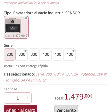
Precio/unidad del artículo seleccionado
Tipo:
Envasadora al vacío industrial SENSOR
1.479,00 €
desde
Serie
200
300
300
400
400
400
Artículos con entrega rápida
Serie: 200 · CB*: 4 · BS*: 28 · Potencia: 100 W
· Tamaño: 34 x 43 x h31 cm
Cantidad
1.479
,00
€
−
+
Total:
Ver carrito
Añadir al carro