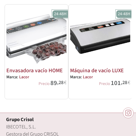
24-48H
24-48H
Envasadora vacío HOME
Máquina de vacío LUXE
Marca:
Lacor
Marca:
Lacor
89
101
,28
€
,28
€
M
Precio
Precio
Grupo Crisol
IBECOTEL, S.L.
Gestora del Grupo CRISOL