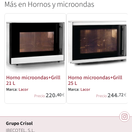
Más en Hornos y microondas
Horno microondas+Grill
Horno microondas+Grill
21 L
25 L
Marca:
Lacor
Marca:
Lacor
M
220
244
,40
€
,72
€
Precio
Precio
Grupo Crisol
IBECOTEL, S.L.