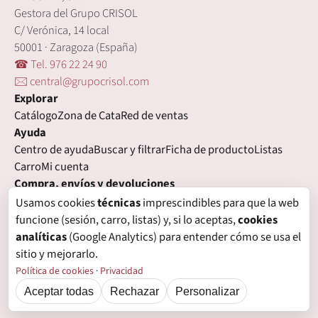
Gestora del Grupo CRISOL
C/ Verónica, 14 local
50001 · Zaragoza (España)
☎ Tel. 976 22 24 90
🖂 central@grupocrisol.com
Explorar
Catálogo
Zona de Cata
Red de ventas
Ayuda
Centro de ayuda
Buscar y filtrar
Ficha de producto
Listas
Carro
Mi cuenta
Compra, envíos y devoluciones
Condiciones de compra
Formas de pago
Gastos de envío
Usamos cookies
técnicas
imprescindibles para que la web
Plazos de entrega
Devoluciones
Garantía
funcione (sesión, carro, listas) y, si lo aceptas,
cookies
Legal
analíticas
(Google Analytics) para entender cómo se usa el
Aviso legal
Privacidad
Login con proveedores externos
sitio y mejorarlo.
Política de cookies
Preferencias de cookies
Política de cookies
·
Privacidad
Aceptar todas
Rechazar
Personalizar
© Grupo Crisol, 2026 — IBECOTEL, S.L. Todos los derechos reservados.