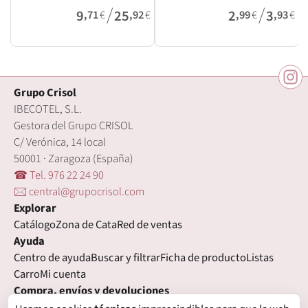
/
/
9
25
2
3
,71
€
,92
€
,99
€
,93
€
Grupo Crisol
IBECOTEL, S.L.
Gestora del Grupo CRISOL
C/ Verónica, 14 local
50001 · Zaragoza (España)
☎ Tel. 976 22 24 90
🖂 central@grupocrisol.com
Explorar
Catálogo
Zona de Cata
Red de ventas
Ayuda
Centro de ayuda
Buscar y filtrar
Ficha de producto
Listas
Carro
Mi cuenta
Compra, envíos y devoluciones
Condiciones de compra
Formas de pago
Gastos de envío