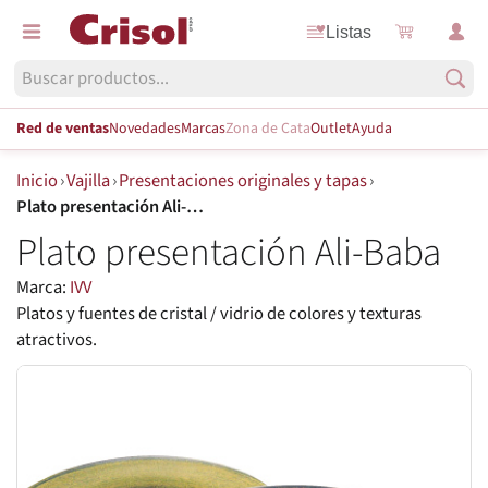
Listas
Red de ventas
Novedades
Marcas
Zona de Cata
Outlet
Ayuda
Inicio
›
Vajilla
›
Presentaciones originales y tapas
›
Plato presentación Ali-Baba
Plato presentación Ali-Baba
Marca:
IVV
Platos y fuentes de cristal / vidrio de colores y texturas
atractivos.