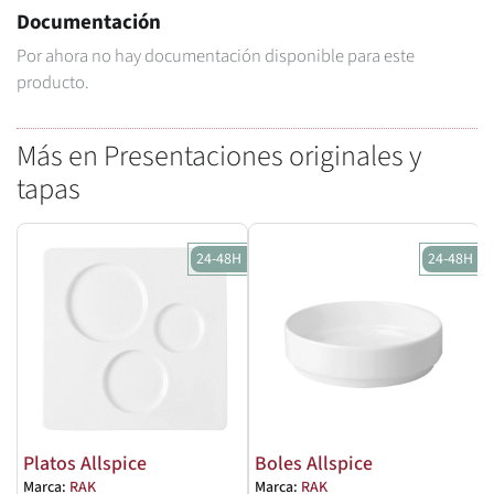
Documentación
Por ahora no hay documentación disponible para este
producto.
Más en Presentaciones originales y
tapas
24-48H
24-48H
Platos Allspice
Boles Allspice
Marca:
RAK
Marca:
RAK
M