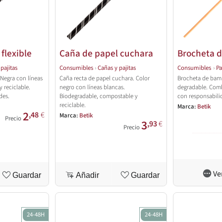
flexible
Caña de papel cuchara
Brocheta 
pajitas
Consumibles
›
Cañas y pajitas
Consumibles
›
Pa
 Negra con líneas
Caña recta de papel cuchara. Color
Brocheta de bam
 reciclable.
negro con líneas blancas.
degradable. Com
des.
Biodegradable, compostable y
con responsabili
reciclable.
Marca:
Betik
2
,48
€
Marca:
Betik
Precio
3
,93
€
Precio
Ve
Guardar
Añadir
Guardar
24-48H
24-48H