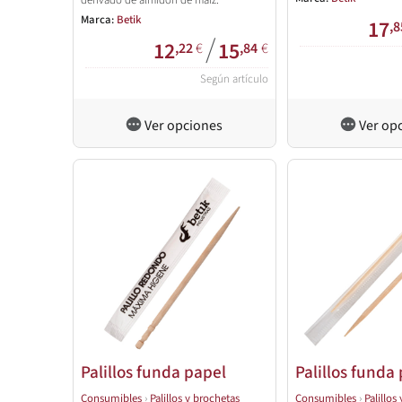
derivado de almidón de maíz.
Marca:
Betik
17
,8
/
12
15
,22
€
,84
€
Según artículo
Ver opciones
Ver op
Palillos funda papel
Palillos funda 
Consumibles
›
Palillos y brochetas
Consumibles
›
Palillos