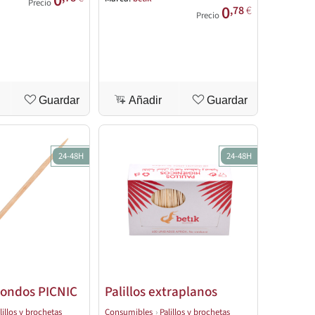
0
Precio
0
,78
€
Precio
Guardar
Añadir
Guardar
24-48H
24-48H
edondos PICNIC
Palillos extraplanos
lillos y brochetas
Consumibles
›
Palillos y brochetas