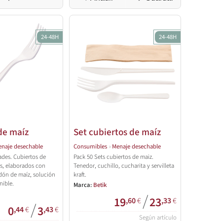
24-48H
24-48H
de maíz
Set cubiertos de maíz
naje desechable
Consumibles
›
Menaje desechable
ades. Cubiertos de
Pack 50 Sets cubiertos de maiz.
es, elaborados con
Tenedor, cuchillo, cucharita y servilleta
dón de maíz, solución
kraft.
nible.
Marca:
Betik
/
19
23
,60
€
,33
€
/
0
3
,44
€
,43
€
Según artículo