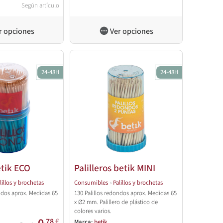
Según artículo
r opciones
Ver opciones
24-48H
24-48H
etik ECO
Palilleros betik MINI
lillos y brochetas
Consumibles
›
Palillos y brochetas
ondos aprox. Medidas 65
130 Palillos redondos aprox. Medidas 65
x Ø2 mm. Palillero de plástico de
colores varios.
,78
€
Marca:
betik