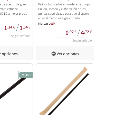
ra de abedul de gran
Palillos fabricados en madera de chopo.
rmato estuche.
Pulido, secado y elaboración de las
CNIC a mejor precio.
puntas supervisada para que el agarre
en el alimento esté garantizado.
Marca:
betik
/
1
1
,14
€
,54
€
/
0
4
,92
€
,72
€
Según artículo
Según artículo
r opciones
Ver opciones
24-48H