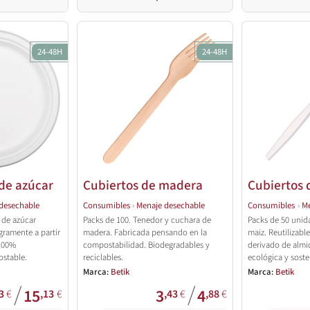
24-48H
24-48H
de azúcar
Cubiertos de madera
Cubiertos 
desechable
Consumibles
›
Menaje desechable
Consumibles
›
Me
 de azúcar
Packs de 100. Tenedor y cuchara de
Packs de 50 unid
gramente a partir
madera. Fabricada pensando en la
maiz. Reutilizabl
 100%
compostabilidad. Biodegradables y
derivado de almi
stable.
reciclables.
ecológica y soste
Marca:
Betik
Marca:
Betik
/
/
15
3
4
3
€
,13
€
,43
€
,88
€