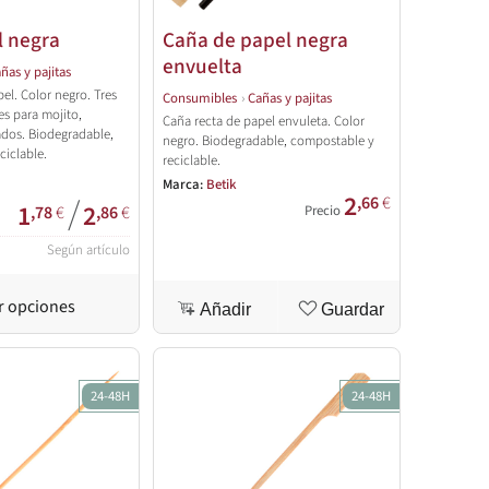
l negra
Caña de papel negra
envuelta
ñas y pajitas
el. Color negro. Tres
Consumibles
›
Cañas y pajitas
es para mojito,
Caña recta de papel envuleta. Color
ados. Biodegradable,
negro. Biodegradable, compostable y
ciclable.
reciclable.
Marca:
Betik
2
/
,66
€
1
2
,78
€
,86
€
Precio
Según artículo
r opciones
Añadir
Guardar
24-48H
24-48H