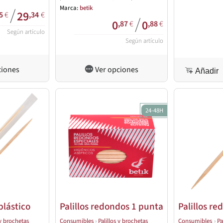
mejor valorado en la hostelería,
Marca:
betik
/
29
5
€
,34
€
diseñado para su exposición al cliente.
/
0
0
,87
€
,88
€
Según artículo
Según artículo
ciones
Ver opciones
Añadir
24-48H
plástico
Palillos redondos 1 punta
Palillos r
 y brochetas
Consumibles
›
Palillos y brochetas
Consumibles
›
Pa