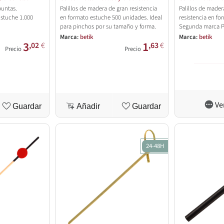
puntas.
Palillos de madera de gran resistencia
Palillos de made
Estuche 1.000
en formato estuche 500 unidades. Ideal
resistencia en fo
para pinchos por su tamaño y forma.
Segunda marca PI
Marca:
betik
Marca:
betik
3
1
,02
€
,63
€
Precio
Precio
Ve
Guardar
Añadir
Guardar
24-48H