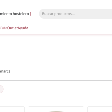
miento hostelero
Cata
Outlet
Ayuda
 marca.