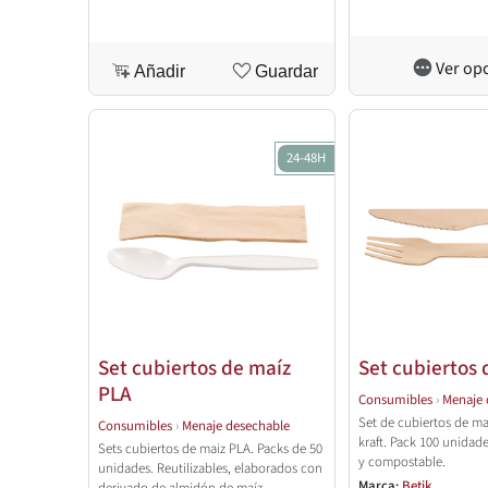
Ver op
Añadir
Guardar
24-48H
Set cubiertos de maíz
Set cubiertos
PLA
Consumibles
›
Menaje 
Set de cubiertos de mad
Consumibles
›
Menaje desechable
kraft. Pack 100 unidad
Sets cubiertos de maiz PLA. Packs de 50
y compostable.
unidades. Reutilizables, elaborados con
Marca:
Betik