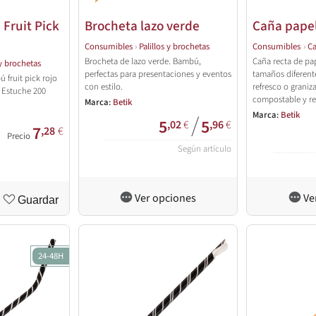
Fruit Pick
Brocheta lazo verde
Caña pape
Consumibles
›
Palillos y brochetas
Consumibles
›
Ca
Brocheta de lazo verde. Bambú,
Caña recta de pap
 y brochetas
perfectas para presentaciones y eventos
tamaños diferent
fruit pick rojo
con estilo.
refresco o graniz
 Estuche 200
compostable y re
Marca:
Betik
Marca:
Betik
/
5
5
,02
€
,96
€
7
,28
€
Precio
Según artículo
Ver opciones
Ve
Guardar
24-48H