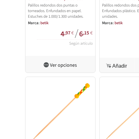
Palillos redondos dos puntas o
Palillos redondos dos 
torneados. Enfundados en papel.
Enfundados plástico. 
Estuches de 1.000/1.300 unidades.
unidades.
Marca:
betik
Marca:
betik
/
4
6
,97
€
,15
€
Según artículo
Ver opciones
Añadir