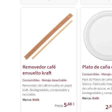
Removedor café
Plato de caña 
envuelto kraft
Consumibles
›
Menaje 
Pack 50 Platos de caña
Consumibles
›
Menaje desechable
blanco. Fabricado ínte
Removedor de café envuelto en papel
de caña de azúcar, es
kraft. Biodegradable, compostable y
biodegradable y compo
reciclable.
Marca:
Betik
Marca:
Betik
5
,68
€
2
Precio
,9