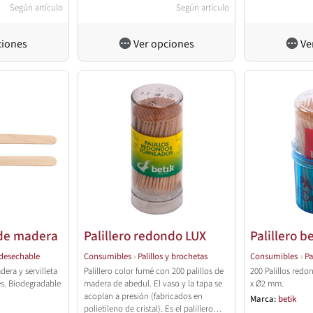
Según artículo
Según artículo
ciones
Ver opciones
Ve
 de madera
Palillero redondo LUX
Palillero b
desechable
Consumibles
›
Palillos y brochetas
Consumibles
›
Pa
era y servilleta
Palillero color fumé con 200 palillos de
200 Palillos red
es. Biodegradable
madera de abedul. El vaso y la tapa se
x Ø2 mm.
acoplan a presión (fabricados en
Marca:
betik
polietileno de cristal). Es el palillero