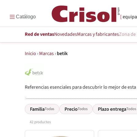
equipa
Red de ventas
Novedades
Marcas
y fabricantes
Zona de 
Inicio
›
Marcas
›
betik
Referencias esenciales para descubrir lo mejor de esta
Familia
Precio
Plazo entrega
Todas
Todos
Todos
42 productos