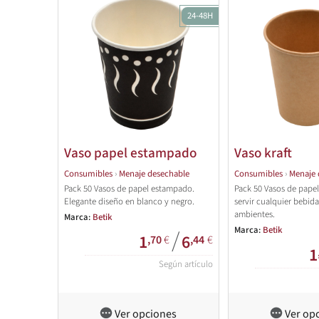
24-48H
Vaso papel estampado
Vaso kraft
Consumibles
›
Menaje desechable
Consumibles
›
Menaje 
Pack 50 Vasos de papel estampado.
Pack 50 Vasos de papel 
Elegante diseño en blanco y negro.
servir cualquier bebid
ambientes.
Marca:
Betik
Marca:
Betik
/
1
6
,70
€
,44
€
1
Según artículo
Ver opciones
Ver op