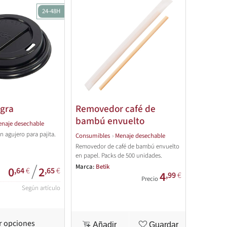
24-48H
egra
Removedor café de
bambú envuelto
naje desechable
 agujero para pajita.
Consumibles
›
Menaje desechable
Removedor de café de bambú envuelto
en papel. Packs de 500 unidades.
/
Marca:
Betik
0
2
,64
€
,65
€
4
,99
€
Precio
Según artículo
r opciones
Añadir
Guardar