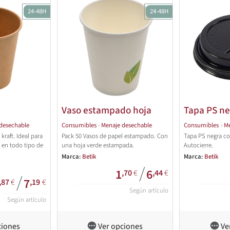
24-48H
24-48H
Vaso estampado hoja
Tapa PS n
desechable
Consumibles
›
Menaje desechable
Consumibles
›
Me
kraft. Ideal para
Pack 50 Vasos de papel estampado. Con
Tapa PS negra con
a en todo tipo de
una hoja verde estampada.
Autocierre.
Marca:
Betik
Marca:
Betik
/
1
6
,70
€
,44
€
/
7
,87
€
,19
€
Según artículo
Según artículo
ciones
Ver opciones
Ve