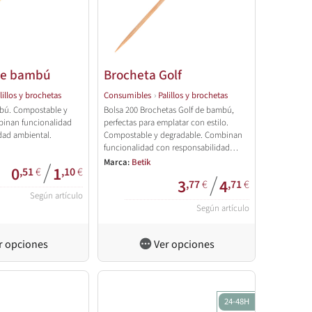
de bambú
Brocheta Golf
lillos y brochetas
Consumibles
›
Palillos y brochetas
bú. Compostable y
Bolsa 200 Brochetas Golf de bambú,
binan funcionalidad
perfectas para emplatar con estilo.
dad ambiental.
Compostable y degradable. Combinan
funcionalidad con responsabilidad
ambiental.
Marca:
Betik
/
0
1
,51
€
,10
€
/
3
4
,77
€
,71
€
Según artículo
Según artículo
r opciones
Ver opciones
24-48H