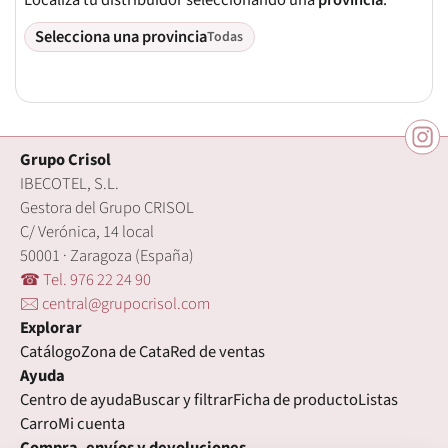
Selecciona una provincia
Todas
Grupo Crisol
IBECOTEL, S.L.
Gestora del Grupo CRISOL
C/ Verónica, 14 local
50001 · Zaragoza (España)
☎ Tel. 976 22 24 90
🖂 central@grupocrisol.com
Explorar
Catálogo
Zona de Cata
Red de ventas
Ayuda
Centro de ayuda
Buscar y filtrar
Ficha de producto
Listas
Carro
Mi cuenta
Compra, envíos y devoluciones