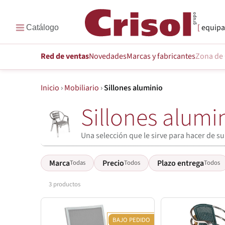
equipa
Red de ventas
Novedades
Marcas
y fabricantes
Zona de 
Inicio
›
Mobiliario
›
Sillones aluminio
Sillones alumi
Una selección que le sirve para hacer de s
Marca
Precio
Plazo entrega
Todas
Todos
Todos
3 productos
BAJO PEDIDO