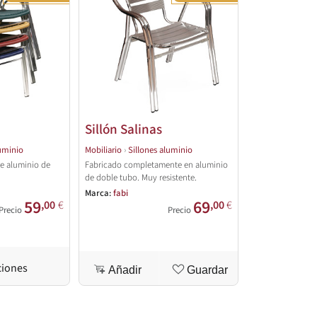
n
Sillón Salinas
luminio
Mobiliario
›
Sillones aluminio
de aluminio de
Fabricado completamente en aluminio
de doble tubo. Muy resistente.
Marca:
fabi
59
69
,00
€
,00
€
Precio
Precio
ciones
Añadir
Guardar