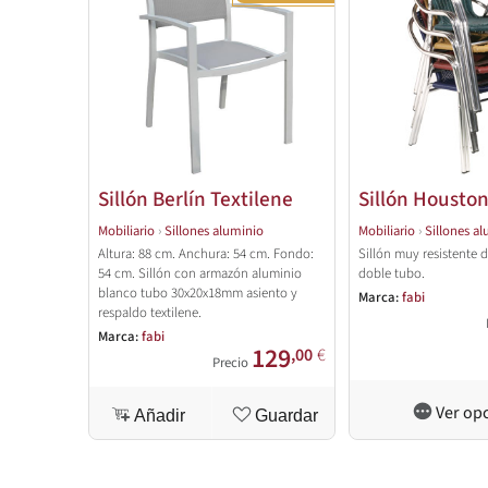
Sillón Berlín Textilene
Sillón Housto
Mobiliario
›
Sillones aluminio
Mobiliario
›
Sillones a
Altura: 88 cm. Anchura: 54 cm. Fondo:
Sillón muy resistente 
54 cm. Sillón con armazón aluminio
doble tubo.
blanco tubo 30x20x18mm asiento y
Marca:
fabi
respaldo textilene.
Marca:
fabi
129
,00
€
Precio
Ver op
Añadir
Guardar