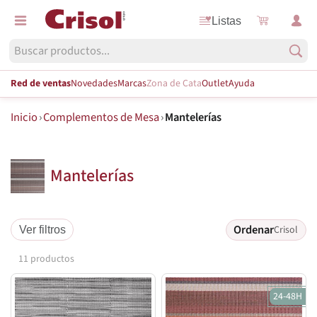
Listas
Red de ventas
Novedades
Marcas
Zona de Cata
Outlet
Ayuda
Inicio
›
Complementos de Mesa
›
Mantelerías
Mantelerías
Ordenar
Crisol
Ver filtros
11 productos
24-48H