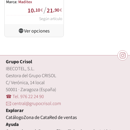
espumado flexible con base
Marca:
Maditex
/
textil (Foca-Tex). Ako Ideal y
10
21
,10
€
,90
€
Foca-Tex para utilizar con
Según artículo
caída. Se pueden
suministrar en rollo o a
Ver opciones
medida. Precio por metros.
Grupo Crisol
IBECOTEL, S.L.
Gestora del Grupo CRISOL
C/ Verónica, 14 local
50001 · Zaragoza (España)
☎ Tel. 976 22 24 90
🖂 central@grupocrisol.com
Explorar
Catálogo
Zona de Cata
Red de ventas
Ayuda