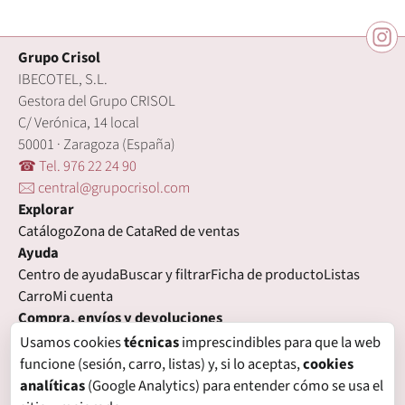
Grupo Crisol
IBECOTEL, S.L.
Gestora del Grupo CRISOL
C/ Verónica, 14 local
50001 · Zaragoza (España)
☎ Tel. 976 22 24 90
🖂 central@grupocrisol.com
Explorar
Catálogo
Zona de Cata
Red de ventas
Ayuda
Centro de ayuda
Buscar y filtrar
Ficha de producto
Listas
Carro
Mi cuenta
Compra, envíos y devoluciones
Condiciones de compra
Formas de pago
Gastos de envío
Usamos cookies
técnicas
imprescindibles para que la web
Plazos de entrega
Devoluciones
Garantía
funcione (sesión, carro, listas) y, si lo aceptas,
cookies
Legal
analíticas
(Google Analytics) para entender cómo se usa el
Aviso legal
Privacidad
Login con proveedores externos