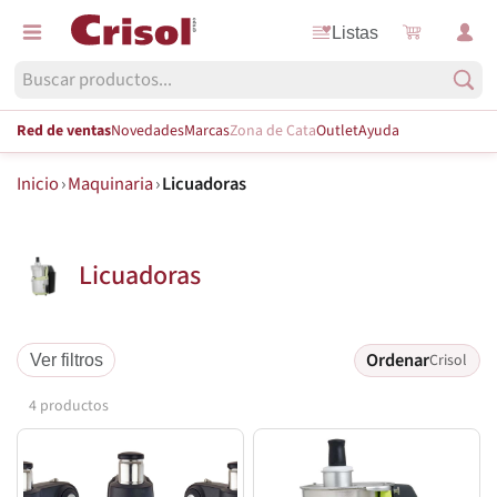
Listas
Red de ventas
Novedades
Marcas
Zona de Cata
Outlet
Ayuda
Inicio
›
Maquinaria
›
Licuadoras
Licuadoras
Ordenar
Crisol
Ver filtros
4 productos