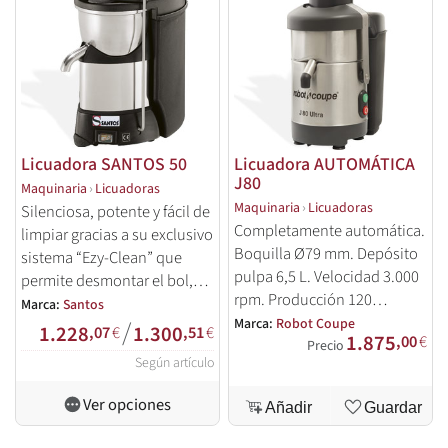
Licuadora SANTOS 50
Licuadora AUTOMÁTICA
J80
Maquinaria
›
Licuadoras
Maquinaria
›
Licuadoras
Silenciosa, potente y fácil de
Completamente automática.
limpiar gracias a su exclusivo
Boquilla Ø79 mm. Depósito
sistema “Ezy-Clean” que
pulpa 6,5 L. Velocidad 3.000
permite desmontar el bol,
rpm. Producción 120
cestillo y cubierta sin
Marca:
Santos
Litros/hora. Potencia 700 W.
/
Marca:
Robot Coupe
herramientas.
1.228
1.300
,07
€
,51
€
1.875
,00
€
Precio
Según artículo
Ver opciones
Añadir
Guardar