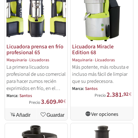
Licuadora prensa en frío
Licuadora Miracle
profesional 65
Edition 68
Maquinaria
›
Licuadoras
Maquinaria
›
Licuadoras
La primera licuadora
Más potente, más robusta e
profesional de uso comercial
incluso más fácil de limpiar
para hacer zumos recién
que su predecesora.
exprimidos en frío, en el
Marca:
Santos
2.381
,92
€
momento y de cara al
Precio
Marca:
Santos
3.609
,80
€
cliente.
Precio
Ver opciones
Añadir
Guardar