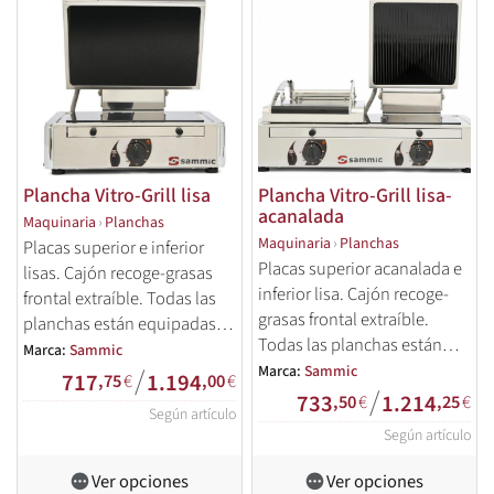
Plancha Vitro-Grill lisa
Plancha Vitro-Grill lisa-
acanalada
Maquinaria
›
Planchas
Maquinaria
›
Planchas
Placas superior e inferior
Placas superior acanalada e
lisas. Cajón recoge-grasas
inferior lisa. Cajón recoge-
frontal extraíble. Todas las
grasas frontal extraíble.
planchas están equipadas
Todas las planchas están
con termostato regulable
Marca:
Sammic
equipadas con termostato
/
Marca:
Sammic
hasta 300ºC.
717
1.194
,75
€
,00
€
/
regulable hasta 300ºC.
733
1.214
,50
€
,25
€
Según artículo
Según artículo
Ver opciones
Ver opciones