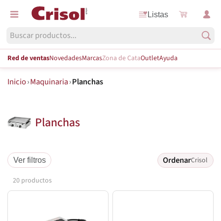
Listas
Red de ventas
Novedades
Marcas
Zona de Cata
Outlet
Ayuda
Inicio
›
Maquinaria
›
Planchas
Planchas
Ordenar
Crisol
Ver filtros
20 productos