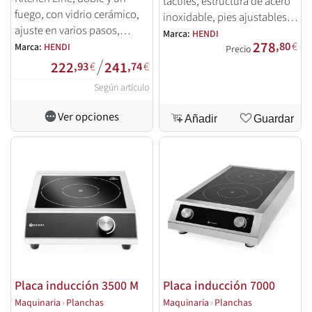
táctiles, estructura de acero
fuego, con vidrio cerámico,
inoxidable, pies ajustables,
ajuste en varios pasos,
rango de temperatura 35°C-
Marca:
HENDI
278
protección
,80
€
Marca:
HENDI
240°C, soporta hasta 20 kg.
Precio
/
sobrecalentamiento y
222
241
,93
€
,74
€
soporte hasta 15-30 kg.
Según artículo
Ver opciones
Añadir
Guardar
Placa inducción 3500 M
Placa inducción 7000
Maquinaria
›
Planchas
Maquinaria
›
Planchas