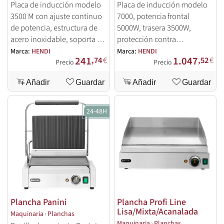
Placa de inducción modelo
Placa de inducción modelo
3500 M con ajuste continuo
7000, potencia frontal
de potencia, estructura de
5000W, trasera 3500W,
acero inoxidable, soporta 20
protección contra
kg y recipientes de 120-260
sobrecalentamiento, pies
Marca:
HENDI
Marca:
HENDI
241
1.047
,74
€
,52
€
mm.
ajustables, apta para
Precio
Precio
recipientes de 140-280 mm.
Añadir
Guardar
Añadir
Guardar
24-48H
Plancha Panini
Plancha Profi Line
Lisa/Mixta/Acanalada
Maquinaria
›
Planchas
Maquinaria
›
Planchas