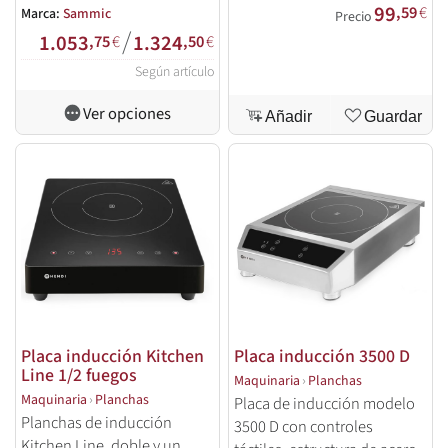
99
acero inoxidable con
,59
€
Marca:
Sammic
Precio
/
revestimiento de titanio y
1.053
1.324
,75
€
,50
€
encendedor independiente.
Según artículo
Ver opciones
Añadir
Guardar
Placa inducción Kitchen
Placa inducción 3500 D
Line 1/2 fuegos
Maquinaria
›
Planchas
Maquinaria
›
Planchas
Placa de inducción modelo
Planchas de inducción
3500 D con controles
Kitchen Line, doble y un