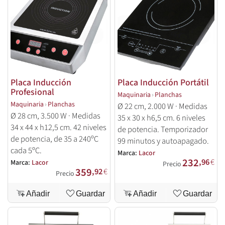
Placa Inducción
Placa Inducción Portátil
Profesional
Maquinaria
›
Planchas
Maquinaria
›
Planchas
Ø 22 cm, 2.000 W · Medidas
Ø 28 cm, 3.500 W · Medidas
35 x 30 x h6,5 cm. 6 niveles
34 x 44 x h12,5 cm. 42 niveles
de potencia. Temporizador
de potencia, de 35 a 240ºC
99 minutos y autoapagado.
cada 5ºC.
Marca:
Lacor
232
,96
€
Marca:
Lacor
Precio
359
,92
€
Precio
Añadir
Guardar
Añadir
Guardar