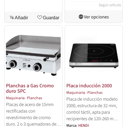
Según artículo
Ver opciones
Añadir
Guardar
Planchas a Gas Cromo
Placa inducción 2000
duro SPC
Maquinaria
›
Planchas
Maquinaria
›
Planchas
Placa de inducción modelo
Placas de acero de 15mm
2000, estructura de 32 mm,
rectificadas con
control táctil, apta para
revestimiento de cromo
recipientes de 120-260 mm,
duro. 2 o 3 quemadores de
temperatura 35-240°C.
Marca:
HENDI