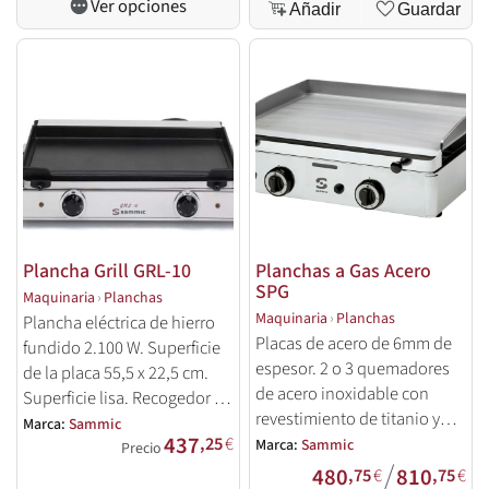
Ver opciones
Añadir
Guardar
Plancha Grill GRL-10
Planchas a Gas Acero
SPG
Maquinaria
›
Planchas
Maquinaria
›
Planchas
Plancha eléctrica de hierro
Placas de acero de 6mm de
fundido 2.100 W. Superficie
espesor. 2 o 3 quemadores
de la placa 55,5 x 22,5 cm.
de acero inoxidable con
Superficie lisa. Recogedor de
revestimiento de titanio y
grasas frontal.
Marca:
Sammic
437
encendedor independiente.
,25
€
Marca:
Sammic
Precio
/
480
810
,75
€
,75
€