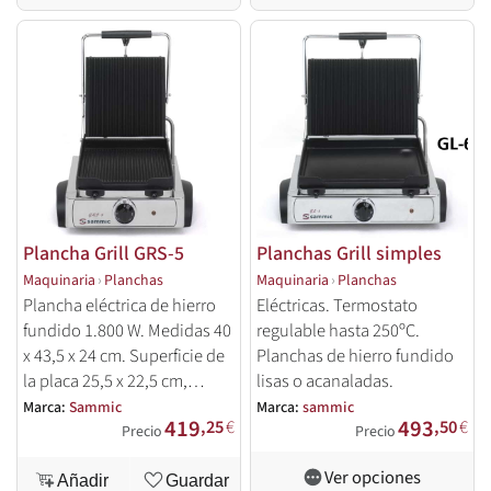
Plancha Grill GRS-5
Planchas Grill simples
Maquinaria
›
Planchas
Maquinaria
›
Planchas
Plancha eléctrica de hierro
Eléctricas. Termostato
fundido 1.800 W. Medidas 40
regulable hasta 250ºC.
x 43,5 x 24 cm. Superficie de
Planchas de hierro fundido
la placa 25,5 x 22,5 cm,
lisas o acanaladas.
acanalada.
Marca:
Sammic
Marca:
sammic
419
493
,25
€
,50
€
Precio
Precio
Ver opciones
Añadir
Guardar