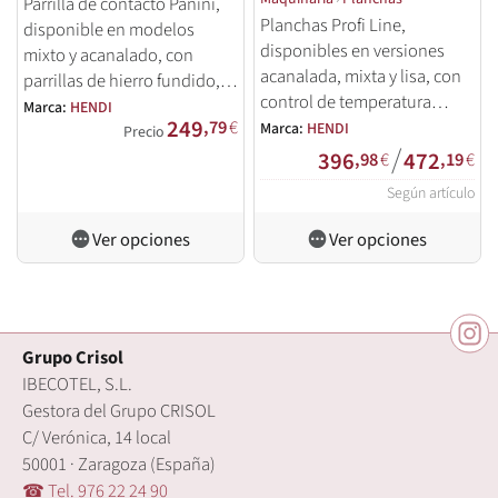
Parrilla de contacto Panini,
Planchas Profi Line,
disponible en modelos
disponibles en versiones
mixto y acanalado, con
acanalada, mixta y lisa, con
parrillas de hierro fundido,
control de temperatura
ajuste de temperatura 50-
Marca:
HENDI
249
hasta 300°C, bandeja de
,79
€
Marca:
HENDI
300°C y bandeja de goteo.
Precio
/
goteo extraíble, y protección
396
472
,98
€
,19
€
contra sobrecalentamiento.
Según artículo
Ver opciones
Ver opciones
Grupo Crisol
IBECOTEL, S.L.
Gestora del Grupo CRISOL
C/ Verónica, 14 local
50001 · Zaragoza (España)
☎ Tel. 976 22 24 90