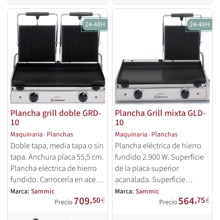
24-48H
24-48H
Plancha grill doble GRD-
Plancha Grill mixta GLD-
10
10
Maquinaria
›
Planchas
Maquinaria
›
Planchas
Doble tapa, media tapa o sin
Plancha eléctrica de hierro
tapa. Anchura placa 55,5 cm.
fundido 2.900 W. Superficie
Plancha eléctrica de hierro
de la placa superior
fundido. Carrocería en acero
acanalada. Superficie
inoxidable. Termostato
inferior mixta, mitad lisa,
Marca:
Sammic
Marca:
Sammic
709
564
,50
€
,75
€
regulable hasta 250ºC.
mitad acanalada.
Precio
Precio