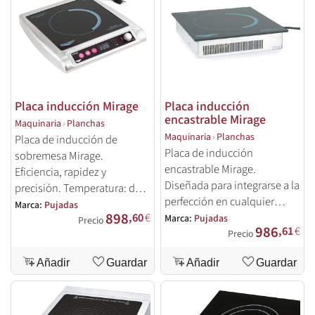
Placa inducción Mirage
Placa inducción
encastrable Mirage
Maquinaria
›
Planchas
Maquinaria
›
Planchas
Placa de inducción de
Placa de inducción
sobremesa Mirage.
encastrable Mirage.
Eficiencia, rapidez y
Diseñada para integrarse a la
precisión. Temperatura: de
perfección en cualquier
38 a 204ºC.
Marca:
Pujadas
898
cocina profesional.
,60
€
Marca:
Pujadas
Precio
986
,61
€
Precio
Añadir
Guardar
Añadir
Guardar