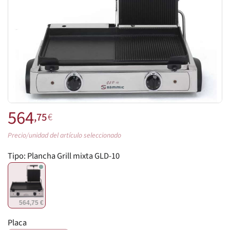
564
,75
€
Precio/unidad del artículo seleccionado
Tipo:
Plancha Grill mixta GLD-10
564,75 €
Placa