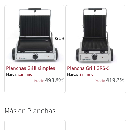
Planchas Grill simples
Plancha Grill GRS-5
Marca:
sammic
Marca:
Sammic
493
419
,50
€
,25
€
M
Precio
Precio
Más en Planchas