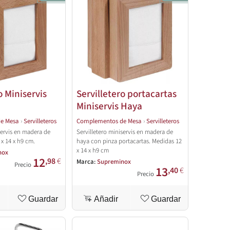
o Miniservis
Servilletero portacartas
Miniservis Haya
e Mesa
›
Servilleteros
Complementos de Mesa
›
Servilleteros
servis en madera de
Servilletero miniservis en madera de
x 14 x h9 cm.
haya con pinza portacartas. Medidas 12
x 14 x h9 cm
nox
12
,98
€
Marca:
Supreminox
Precio
13
,40
€
Precio
Guardar
Añadir
Guardar