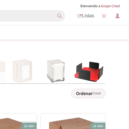
Bienvenido a
Grupo Crisol
Listas
Ordenar
Crisol
24-48H
24-48H