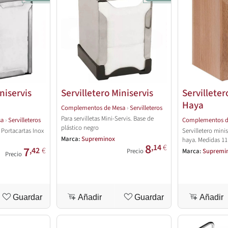
niservis
Servilletero Miniservis
Servilleter
Haya
Complementos de Mesa
›
Servilleteros
Para servilletas Mini-Servis. Base de
sa
›
Servilleteros
Complementos d
plástico negro
s Portacartas Inox
Servilletero mini
Marca:
Supreminox
haya. Medidas 11 
8
,14
€
7
,42
€
Precio
Marca:
Supremi
Precio
Guardar
Añadir
Guardar
Añadir