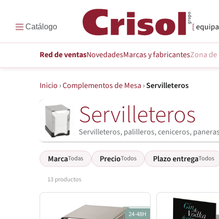
equipa
Red de ventas
Novedades
Marcas
y fabricantes
Zona de 
Inicio
›
Complementos de Mesa
›
Servilleteros
Servilleteros
Servilleteros, palilleros, ceniceros, paner
Marca
Precio
Plazo entrega
Todas
Todos
Todos
13 productos
24-48H