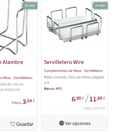
24-48H
24-48H
ro Alambre
Servilletero Wire
Complementos de Mesa
›
Servilleteros
Metal cromado. Para servilletas plegado
e Mesa
›
Servilleteros
1/4.
octel 20 x 20 cm.
Marca:
APS
,5 x h10,5 cm.
/
6
11
,90
€
,80
€
3
,54
€
Precio
Según artículo
Ver opciones
Guardar