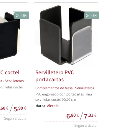
24-48H
24-48H
VC coctel
Servilletero PVC
portacartas
sa
›
Servilleteros
villetas coctel
Complementos de Mesa
›
Servilleteros
PVC engomado con portacartas. Para
servilletas coctel 20x20 cm.
/
Marca:
Alexalo
5
,60
€
,90
€
/
6
7
,80
€
,33
€
Según artículo
Según artículo