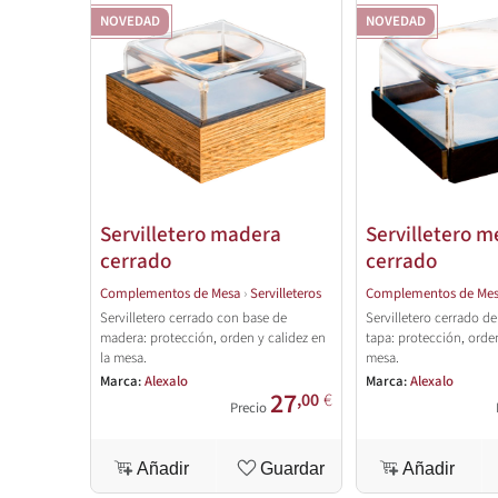
NOVEDAD
NOVEDAD
Servilletero madera
Servilletero m
cerrado
cerrado
Complementos de Mesa
›
Servilleteros
Complementos de Me
Servilletero cerrado con base de
Servilletero cerrado d
madera: protección, orden y calidez en
tapa: protección, orden
la mesa.
mesa.
Marca:
Alexalo
Marca:
Alexalo
27
,00
€
Precio
Añadir
Guardar
Añadir