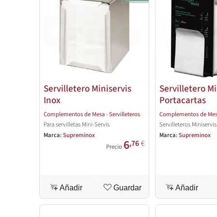
Servilletero Miniservis
Servilletero Mi
Inox
Portacartas
Complementos de Mesa
›
Servilleteros
Complementos de Me
Para servilletas Mini-Servis
Servilleteros Miniservi
Marca:
Supreminox
Marca:
Supreminox
6
,76
€
Precio
Añadir
Guardar
Añadir