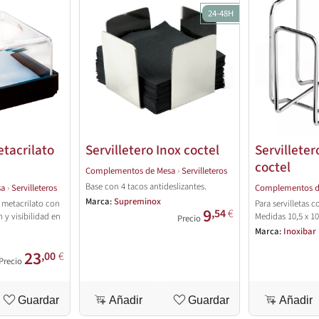
24-48H
etacrilato
Servilletero Inox coctel
Servillete
coctel
Complementos de Mesa
›
Servilleteros
Base con 4 tacos antideslizantes.
sa
›
Servilleteros
Complementos d
Marca:
Supreminox
e metacrilato con
Para servilletas c
9
,54
€
 y visibilidad en
Medidas 10,5 x 10
Precio
Marca:
Inoxibar
23
,00
€
Precio
Guardar
Añadir
Guardar
Añadir