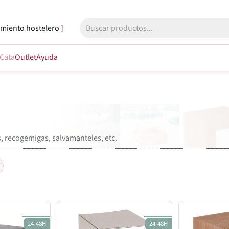
miento hostelero
Cata
Outlet
Ayuda
as, recogemigas, salvamanteles, etc.
24-48H
24-48H