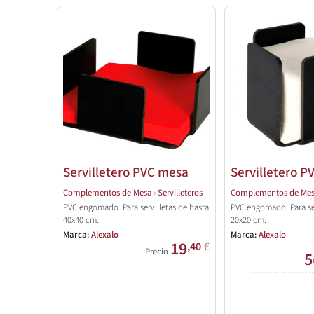
Servilletero PVC mesa
Servilletero P
Complementos de Mesa
›
Servilleteros
Complementos de Me
PVC engomado. Para servilletas de hasta
PVC engomado. Para ser
40x40 cm.
20x20 cm.
Marca:
Alexalo
Marca:
Alexalo
19
,40
€
Precio
5