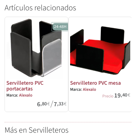
Artículos relacionados
24-48H
Servilletero PVC
Servilletero PVC mesa
portacartas
Marca:
Alexalo
M
19
,40
€
Marca:
Alexalo
Precio
/
6
7
,80
€
,33
€
Más en Servilleteros