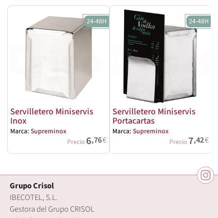
24-48H
24-48H
Servilletero Miniservis
Servilletero Miniservis
Inox
Portacartas
M
Marca:
Supreminox
Marca:
Supreminox
6
7
,76
€
,42
€
Precio
Precio
Grupo Crisol
IBECOTEL, S.L.
Gestora del Grupo CRISOL