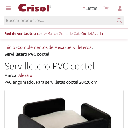
Listas
Red de ventas
Novedades
Marcas
Zona de Cata
Outlet
Ayuda
Inicio
›
Complementos de Mesa
›
Servilleteros
›
Servilletero PVC coctel
Servilletero PVC coctel
Marca:
Alexalo
PVC engomado. Para servilletas coctel 20x20 cm.