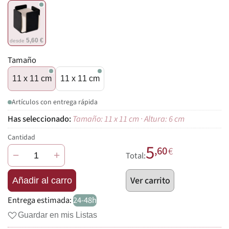
5,60 €
desde
Tamaño
11 x 11 cm
11 x 11 cm
Artículos con entrega rápida
Tamaño: 11 x 11 cm · Altura: 6 cm
Cantidad
5
,60
€
−
+
Total:
Ver carrito
Añadir al carro
Entrega estimada:
24-48h
Guardar en mis Listas