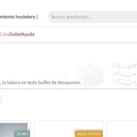
miento hostelero
Cata
Outlet
Ayuda
s, lo básico en todo buffet de desayunos.
24-48H
BAJO PEDIDO