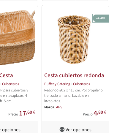
24-48H
Cesta
Cesta cubiertos redonda
›
Cuberteros
Buffet y Catering
›
Cuberteros
P para cubiertos y
Redondo Ø12 x h15 cm. Polipropileno
le en lavaplatos. 4
trenzado a mano. Lavable en
 h15 cm.
lavaplatos.
Marca:
APS
17
4
,60
€
,80
€
Precio
Precio
r opciones
Ver opciones