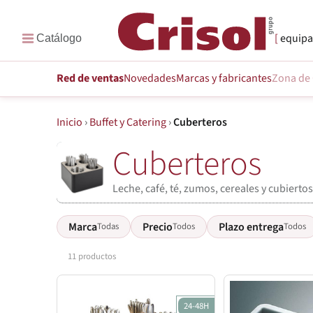
equipa
Red de ventas
Novedades
Marcas
y fabricantes
Zona de 
Inicio
›
Buffet y Catering
›
Cuberteros
Cuberteros
Leche, café, té, zumos, cereales y cubierto
Marca
Precio
Plazo entrega
Todas
Todos
Todos
11 productos
24-48H