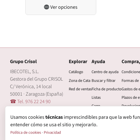
Ver opciones
Grupo Crisol
Explorar
Ayuda
Compra,
IBECOTEL, S.L.
Catálogo
Centro de ayuda
Condicion
Gestora del Grupo CRISOL
Zona de Cata
Buscar y filtrar
Formas de
C/ Verónica, 14 local
Red de ventas
Ficha de producto
Gastos de 
50001 · Zaragoza (España)
Listas
Plazos de e
☎ Tel. 976 22 24 90
Carro
Devolucio
🖂 central@grupocrisol.com
Mi cuenta
Garantía
Usamos cookies
técnicas
imprescindibles para que la web funcio
entender cómo se usa el sitio y mejorarlo.
Política de cookies
·
Privacidad
© Grupo Crisol, 2026 — IBECOTEL, S.L. Todos los derechos reservados.