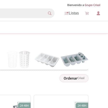
Bienvenido a
Grupo Crisol
Listas
Ordenar
Crisol
24-48H
24-48H