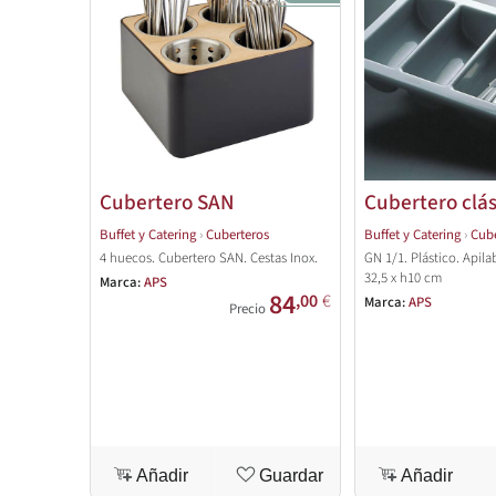
Cubertero SAN
Cubertero clás
Buffet y Catering
›
Cuberteros
Buffet y Catering
›
Cube
4 huecos. Cubertero SAN. Cestas Inox.
GN 1/1. Plástico. Apila
32,5 x h10 cm
Marca:
APS
84
,00
€
Marca:
APS
Precio
Añadir
Guardar
Añadir