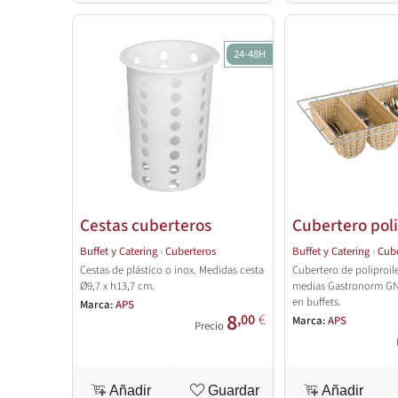
24-48H
Cestas cuberteros
Cubertero pol
Buffet y Catering
›
Cuberteros
Buffet y Catering
›
Cube
Cestas de plástico o inox. Medidas cesta
Cubertero de poliproil
Ø9,7 x h13,7 cm.
medias Gastronorm GN 
en buffets.
Marca:
APS
8
,00
€
Marca:
APS
Precio
Añadir
Guardar
Añadir