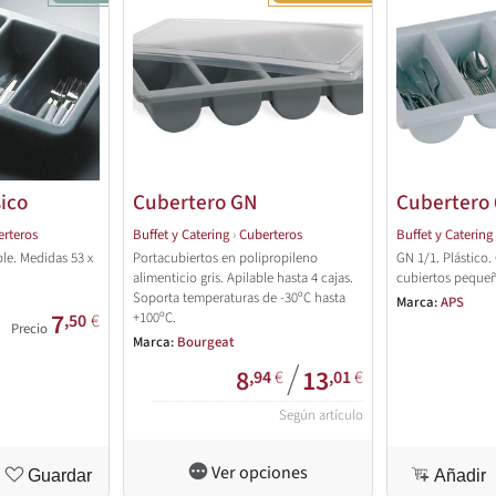
ico
Cubertero GN
Cubertero 
rteros
Buffet y Catering
›
Cuberteros
Buffet y Catering
ble. Medidas 53 x
Portacubiertos en polipropileno
GN 1/1. Plástico
alimenticio gris. Apilable hasta 4 cajas.
cubiertos peque
Soporta temperaturas de -30ºC hasta
Marca:
APS
7
+100ºC.
,50
€
Precio
Marca:
Bourgeat
/
8
13
,94
€
,01
€
Según artículo
Ver opciones
Guardar
Añadir