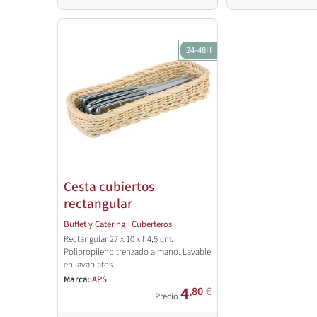
24-48H
Cesta cubiertos
rectangular
Buffet y Catering
›
Cuberteros
Rectangular 27 x 10 x h4,5 cm.
Polipropileno trenzado a mano. Lavable
en lavaplatos.
Marca:
APS
4
,80
€
Precio