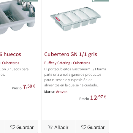
6 huecos
Cubertero GN 1/1 gris
›
Cuberteros
Buffet y Catering
›
Cuberteros
. Con 3 huecos para
El portacubiertos Gastronorm 1/1 forma
ños.
parte una amplia gama de productos
para el servicio y exposición de
7
alimentos en la que se ha cuidado
,50
€
Precio
tanto el diseño
Marca:
Araven
12
,97
€
Precio
Guardar
Añadir
Guardar