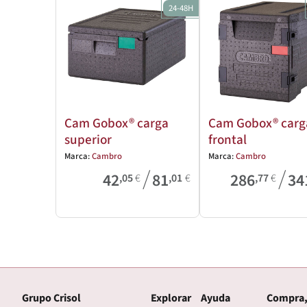
24-48H
Cam Gobox® carga
Cam Gobox® carg
superior
frontal
Marca:
Cambro
Marca:
Cambro
/
/
42
81
286
34
,05
€
,01
€
,77
€
Grupo Crisol
Explorar
Ayuda
Compra,