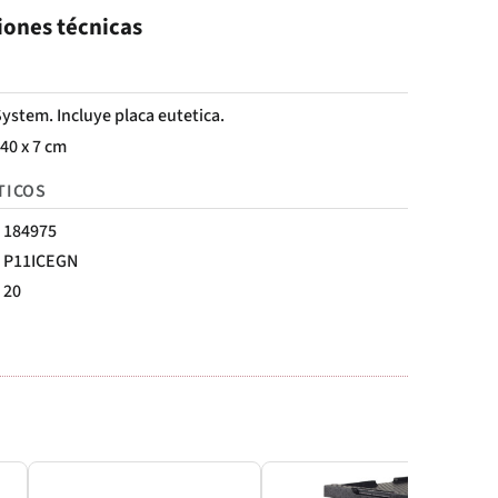
iones técnicas
System. Incluye placa eutetica.
 40 x 7 cm
TICOS
184975
P11ICEGN
20