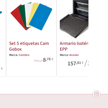
Set 5 etiquetas Cam
Armario Isotérmico
Gobox
EPP
Marca:
Cambro
Marca:
Araven
8
,78
€
/
Precio
157
250
,81
€
,19
€
0
€