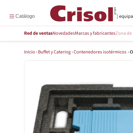
equipa
Red de ventas
Novedades
Marcas
y fabricantes
Zona de 
Inicio
›
Buffet y Catering
›
Contenedores isotérmicos
›
C