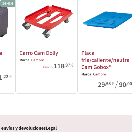
24-48H
a
Carro Cam Dolly
Placa
fría/caliente/neutra
Marca:
Cambro
118
,97
€
Cam Gobox®
Precio
Marca:
Cambro
1
,22
€
/
29
90
,58
€
,0
 envíos y devoluciones
Legal