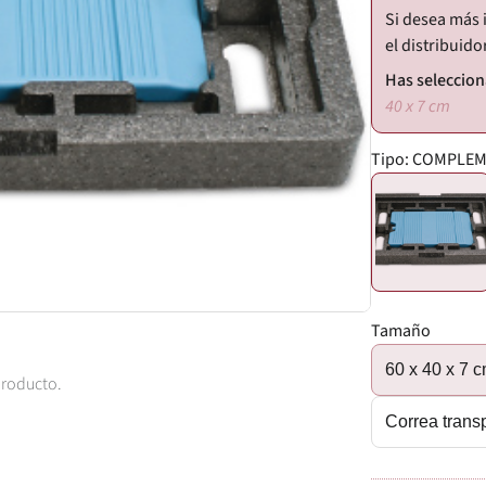
Si desea más 
el distribuido
40 x 7 cm
Tipo:
COMPLEM
Tamaño
60 x 40 x 7 
producto.
Correa 