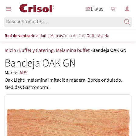
Listas
Red de ventas
Novedades
Marcas
Zona de Cata
Outlet
Ayuda
Inicio
›
Buffet y Catering
›
Melamina buffet
›
Bandeja OAK GN
Bandeja OAK GN
Marca:
APS
Oak Light: melamina imitación madera. Borde ondulado.
Medidas Gastronorm.