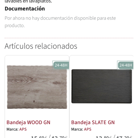
lavables en lavaplatos.
Documentación
Por ahora no hay documentación disponible para este
producto.
Artículos relacionados
24-48H
24-48H
Bandeja WOOD GN
Bandeja SLATE GN
Marca:
APS
Marca:
APS
/
/
,60
€
,70
€
,80
€
,20
€