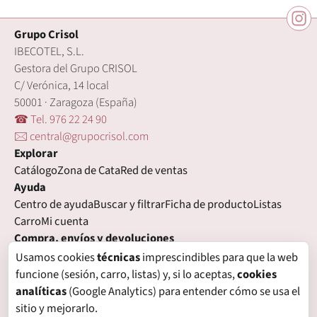
Grupo Crisol
IBECOTEL, S.L.
Gestora del Grupo CRISOL
C/ Verónica, 14 local
50001 · Zaragoza (España)
☎ Tel. 976 22 24 90
🖂 central@grupocrisol.com
Explorar
Catálogo
Zona de Cata
Red de ventas
Ayuda
Centro de ayuda
Buscar y filtrar
Ficha de producto
Listas
Carro
Mi cuenta
Compra, envíos y devoluciones
Condiciones de compra
Formas de pago
Gastos de envío
Usamos cookies
técnicas
imprescindibles para que la web
Plazos de entrega
Devoluciones
Garantía
funcione (sesión, carro, listas) y, si lo aceptas,
cookies
Legal
analíticas
(Google Analytics) para entender cómo se usa el
Aviso legal
Privacidad
Login con proveedores externos
sitio y mejorarlo.