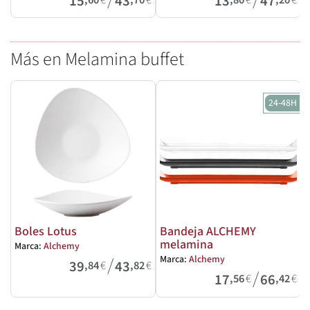
15
43
13
47
Más en Melamina buffet
24-48H
Boles Lotus
Bandeja ALCHEMY
melamina
Marca:
Alchemy
M
/
Marca:
Alchemy
39
43
,84
€
,82
€
/
17
66
,56
€
,42
€