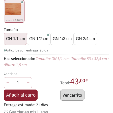
15,60 €
desde
Tamaño
GN 1/1 cm
GN 1/2 cm
GN 1/3 cm
GN 2/4 cm
Artículos con entrega rápida
Tamaño: GN 1/1 cm · Tamaño: 53 x 32,5 cm ·
Altura: 1,5 cm
Cantidad
43
,00
€
−
+
Total:
Ver carrito
Añadir al carro
Entrega estimada:
21 días
Guardar en mis Listas