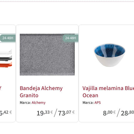
24-48H
24-48H
Y
Bandeja Alchemy
Vajilla melamina Blu
Granito
Ocean
Marca:
Alchemy
Marca:
APS
/
/
6
19
73
8
28
,42
€
,33
€
,07
€
,00
€
,8