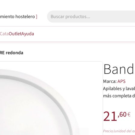
miento hostelero
Cata
Outlet
Ayuda
RE redonda
Band
Marca:
APS
Apilables y lav
más completa d
21
,60
€
Precio/unidad del a