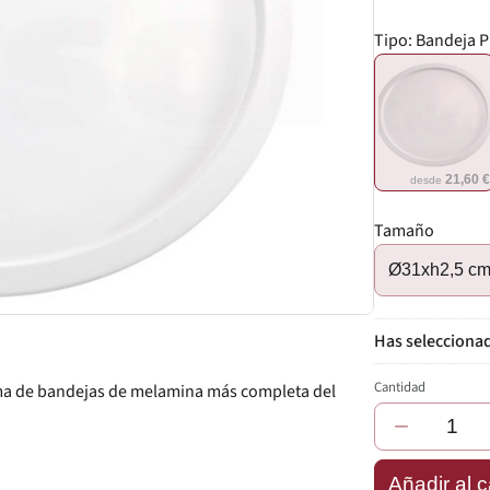
Tipo:
Bandeja P
21,60 
desde
Tamaño
Ø31xh2,5 c
Cantidad
gama de bandejas de melamina más completa del
−
Añadir al c