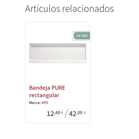
Artículos relacionados
24-48H
Bandeja PURE
rectangular
Marca:
APS
/
12
42
,40
€
,00
€