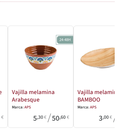
24-48H
24-48H
e
Vajilla melamina
Vajilla melamina
Arabesque
BAMBOO
Marca:
APS
Marca:
APS
/
/
5
50
3
22
0
€
,30
€
,60
€
,00
€
,40
€