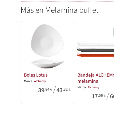
Más en Melamina buffet
Boles Lotus
Bandeja ALCHEM
melamina
Marca:
Alchemy
/
Marca:
Alchemy
39
43
,84
€
,82
€
/
17
6
,56
€