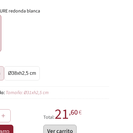
URE redonda blanca
€
m
Ø38xh2,5 cm
Tamaño: Ø31xh2,5 cm
21
,60
€
+
Total:
Ver carrito
arro