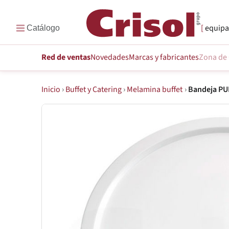
equipa
Red de ventas
Novedades
Marcas
y fabricantes
Zona de 
Inicio
›
Buffet y Catering
›
Melamina buffet
›
Bandeja PU