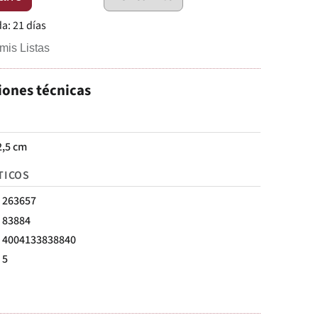
da:
21 días
mis Listas
iones técnicas
,5 cm
TICOS
263657
83884
4004133838840
5