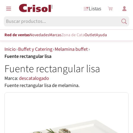
Listas
Red de ventas
Novedades
Marcas
Zona de Cata
Outlet
Ayuda
Inicio
›
Buffet y Catering
›
Melamina buffet
›
Fuente rectangular lisa
Fuente rectangular lisa
Marca:
descatalogado
Fuente rectangular lisa de melamina.