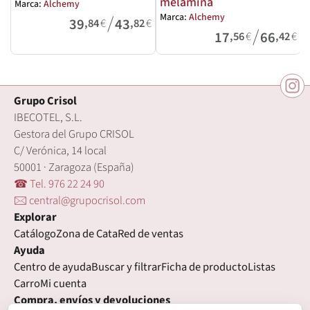
melamina
Marca:
Alchemy
M
/
Marca:
Alchemy
39
43
,84
€
,82
€
/
17
66
,56
€
,42
€
Grupo Crisol
IBECOTEL, S.L.
Gestora del Grupo CRISOL
C/ Verónica, 14 local
50001 · Zaragoza (España)
☎ Tel. 976 22 24 90
🖂 central@grupocrisol.com
Explorar
Catálogo
Zona de Cata
Red de ventas
Ayuda
Centro de ayuda
Buscar y filtrar
Ficha de producto
Listas
Carro
Mi cuenta
Compra, envíos y devoluciones