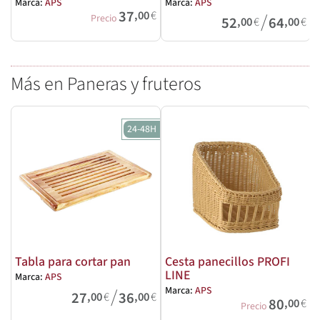
Marca:
APS
Marca:
APS
37
,00
€
/
Precio
52
64
,00
€
,00
€
Más en Paneras y fruteros
24-48H
Tabla para cortar pan
Cesta panecillos PROFI
LINE
Marca:
APS
/
Marca:
APS
M
27
36
,00
€
,00
€
80
,00
€
Precio