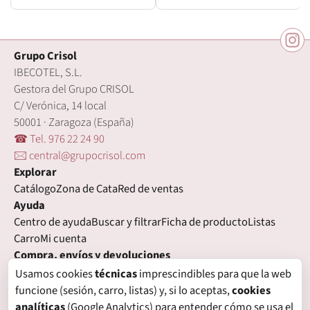
Grupo Crisol
IBECOTEL, S.L.
Gestora del Grupo CRISOL
C/ Verónica, 14 local
50001 · Zaragoza (España)
☎ Tel. 976 22 24 90
🖂 central@grupocrisol.com
Explorar
Catálogo
Zona de Cata
Red de ventas
Ayuda
Centro de ayuda
Buscar y filtrar
Ficha de producto
Listas
Carro
Mi cuenta
Compra, envíos y devoluciones
Condiciones de compra
Formas de pago
Gastos de envío
Usamos cookies
técnicas
imprescindibles para que la web
Plazos de entrega
Devoluciones
Garantía
funcione (sesión, carro, listas) y, si lo aceptas,
cookies
Legal
analíticas
(Google Analytics) para entender cómo se usa el