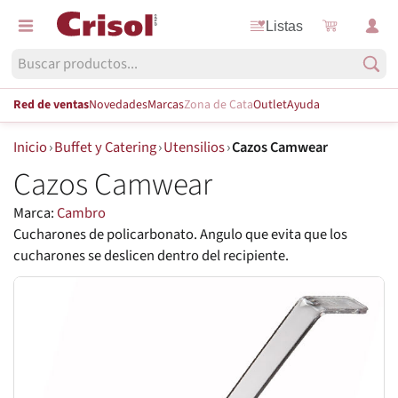
Listas
Red de ventas
Novedades
Marcas
Zona de Cata
Outlet
Ayuda
Inicio
›
Buffet y Catering
›
Utensilios
›
Cazos Camwear
Cazos Camwear
Marca:
Cambro
Cucharones de policarbonato. Angulo que evita que los
cucharones se deslicen dentro del recipiente.