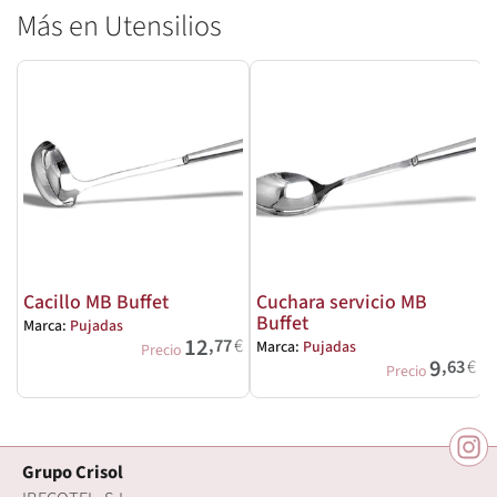
Más en Utensilios
Cacillo MB Buffet
Cuchara servicio MB
Buffet
Marca:
Pujadas
M
12
,77
€
Marca:
Pujadas
Precio
9
,63
€
Precio
Grupo Crisol