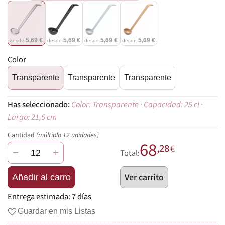
5,69 €
5,69 €
5,69 €
5,69 €
desde
desde
desde
desde
Color
Transparente
Transparente
Transparente
Color: Transparente · Capacidad: 25 cl ·
Largo: 21,5 cm
Cantidad
(múltiplo 12 unidades)
68
,28
€
−
+
Total:
Ver carrito
Añadir al carro
Entrega estimada:
7 días
Guardar en mis Listas