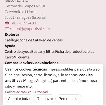
IBECOTEL, S.L.
Gestora del Grupo CRISOL
C/ Verónica, 14 local
50001 · Zaragoza (España)
☎ Tel. 976 22 24 90
🖂 central@grupocrisol.com
Explorar
Catálogo
Zona de Cata
Red de ventas
Ayuda
Centro de ayuda
Buscar y filtrar
Ficha de producto
Listas
Carro
Mi cuenta
Compra, envíos y devoluciones
Condiciones de compra
Formas de pago
Gastos de envío
Usamos cookies
técnicas
imprescindibles para que la web
Plazos de entrega
Devoluciones
Garantía
funcione (sesión, carro, listas) y, si lo aceptas,
cookies
Legal
analíticas
(Google Analytics) para entender cómo se usa el
Aviso legal
Privacidad
Login con proveedores externos
sitio y mejorarlo.
Política de cookies
Preferencias de cookies
Política de cookies
·
Privacidad
Aceptar todas
Rechazar
Personalizar
© Grupo Crisol, 2026 — IBECOTEL, S.L. Todos los derechos reservados.