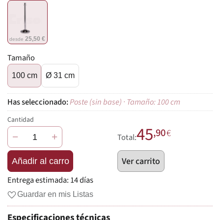
25,50 €
desde
Tamaño
100 cm
Ø 31 cm
Poste (sin base) · Tamaño: 100 cm
Cantidad
45
,90
€
−
+
Total:
Ver carrito
Añadir al carro
Entrega estimada:
14 días
Guardar en mis Listas
Especificaciones técnicas