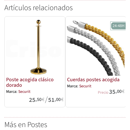
Artículos relacionados
24-48H
Poste acogida clásico
Cuerdas postes acogida
dorado
Marca:
Securit
35
,00
€
Marca:
Securit
M
Precio
/
25
51
,50
€
,00
€
Más en Postes