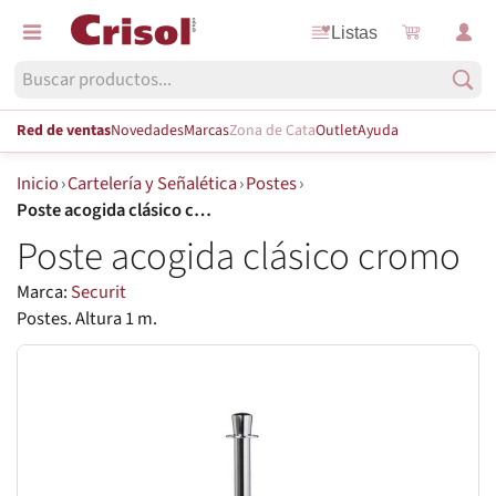
Listas
Red de ventas
Novedades
Marcas
Zona de Cata
Outlet
Ayuda
Inicio
›
Cartelería y Señalética
›
Postes
›
Poste acogida clásico cromo
Poste acogida clásico cromo
Marca:
Securit
Postes. Altura 1 m.