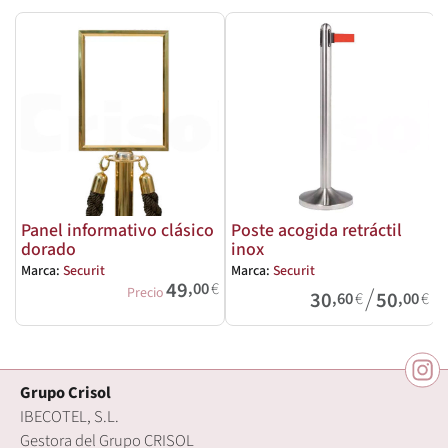
Panel informativo clásico
Poste acogida retráctil
dorado
inox
Marca:
Securit
Marca:
Securit
M
49
,00
€
/
Precio
30
50
,60
€
,00
€
Grupo Crisol
IBECOTEL, S.L.
Gestora del Grupo CRISOL