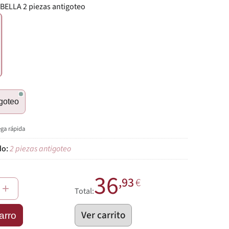
 BELLA 2 piezas antigoteo
€
igoteo
ega rápida
2 piezas antigoteo
36
,93
€
+
Total:
Ver carrito
arro