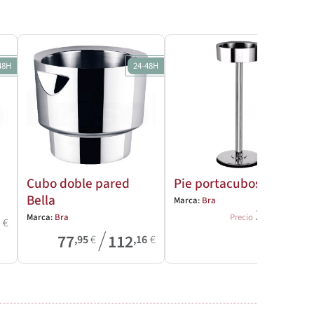
48H
24-48H
24-48H
Cubo doble pared
Pie portacubos Bella
Bella
Marca:
Bra
116
,79
€
Marca:
Bra
Precio
5
€
/
77
112
,95
€
,16
€