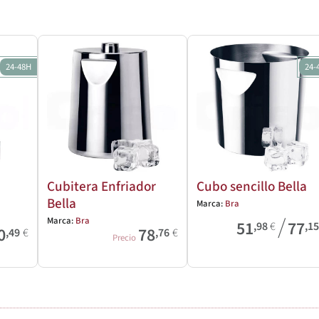
24-48H
24-
Cubitera Enfriador
Cubo sencillo Bella
Bella
Marca:
Bra
/
Marca:
Bra
51
77
,98
€
,1
0
78
,49
€
,76
€
Precio