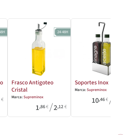
48H
24-48H
24-48H
eo
Frasco Antigoteo
Soportes Inox
Cristal
Marca:
Supreminox
/
Marca:
Supreminox
10
12
2
€
,46
€
,82
€
/
1
2
,86
€
,12
€