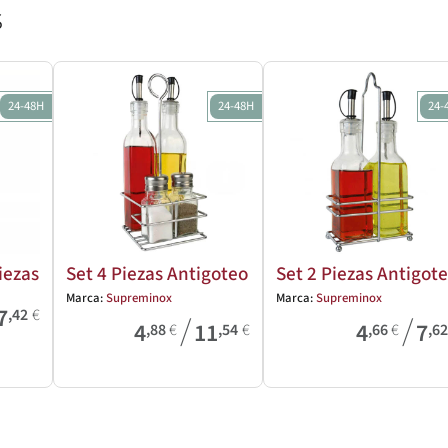
s
24-48H
24-48H
24-
iezas
Set 4 Piezas Antigoteo
Set 2 Piezas Antigot
Marca:
Supreminox
Marca:
Supreminox
7
,42
€
/
/
4
11
4
7
,88
€
,54
€
,66
€
,6