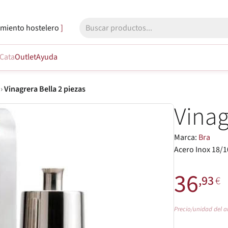
miento hostelero
Cata
Outlet
Ayuda
›
Vinagrera Bella 2 piezas
Vinag
Marca:
Bra
Acero Inox 18/1
36
,93
€
Precio/unidad del a