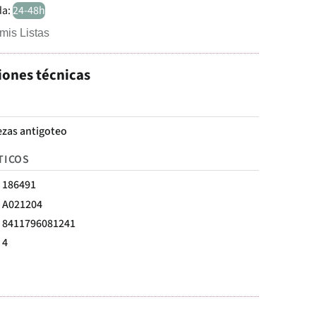
da:
24-48h
mis Listas
iones técnicas
ezas antigoteo
TICOS
186491
A021204
8411796081241
4