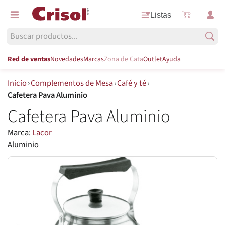
Listas
Red de ventas
Novedades
Marcas
Zona de Cata
Outlet
Ayuda
Inicio
›
Complementos de Mesa
›
Café y té
›
Cafetera Pava Aluminio
Cafetera Pava Aluminio
Marca:
Lacor
Aluminio