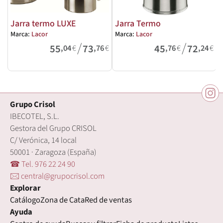
Jarra termo LUXE
Jarra Termo
Marca:
Lacor
Marca:
Lacor
M
/
/
55
73
45
72
,04
€
,76
€
,76
€
,24
€
Grupo Crisol
IBECOTEL, S.L.
Gestora del Grupo CRISOL
C/ Verónica, 14 local
50001 · Zaragoza (España)
☎ Tel. 976 22 24 90
🖂 central@grupocrisol.com
Explorar
Catálogo
Zona de Cata
Red de ventas
Ayuda