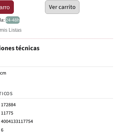
Ver carrito
arro
da:
24-48h
mis Listas
iones técnicas
 cm
TICOS
172884
11775
4004133117754
6