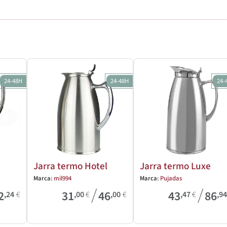
24-48H
24-48H
24-
Jarra termo Hotel
Jarra termo Luxe
Marca:
mil994
Marca:
Pujadas
/
/
2
31
46
43
86
,24
€
,00
€
,00
€
,47
€
,9