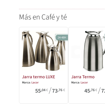
Más en Café y té
24-48H
Jarra termo LUXE
Jarra Termo
Marca:
Lacor
Marca:
Lacor
/
/
55
73
45
7
,04
€
,76
€
,76
€