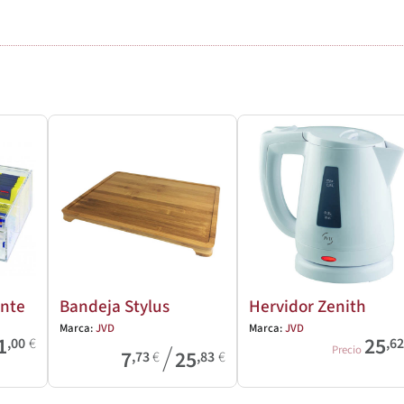
ente
Bandeja Stylus
Hervidor Zenith
Marca:
JVD
Marca:
JVD
1
25
,00
€
,6
/
Precio
7
25
,73
€
,83
€