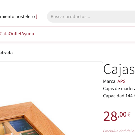
miento hostelero
Cata
Outlet
Ayuda
adrada
Caja
Marca:
APS
Cajas de madera
Capacidad 144 b
28
,00
€
Precio/unidad del a