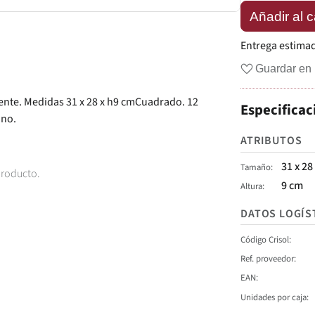
Añadir al c
Entrega estima
Guardar en 
ente. Medidas 31 x 28 x h9 cmCuadrado. 12
Especificac
uno.
ATRIBUTOS
31 x 28
Tamaño
producto.
9 cm
Altura
DATOS LOGÍS
Código Crisol
Ref. proveedor
EAN
Unidades por caja