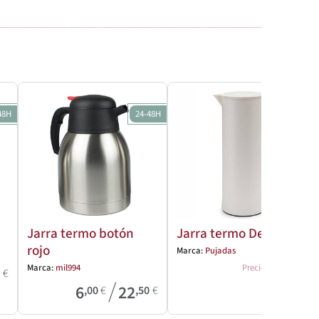
48H
24-48H
Jarra termo botón
Jarra termo Design
rojo
Marca:
Pujadas
15
,87
€
Marca:
mil994
Precio
4
€
/
6
22
,00
€
,50
€