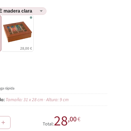
€
28,00 €
ega rápida
Tamaño: 31 x 28 cm · Altura: 9 cm
28
,00
€
+
Total: