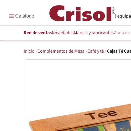
equipa
Red de ventas
Novedades
Marcas
y fabricantes
Zona de 
Inicio
›
Complementos de Mesa
›
Café y té
›
Cajas Té Cu