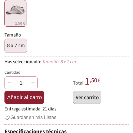
1,50 €
Tamaño
8 x 7 cm
Tamaño: 8 x 7 cm
Cantidad
1
,50
€
−
+
Total:
Ver carrito
Añadir al carro
Entrega estimada:
21 días
Guardar en mis Listas
Especificaciones técnicas