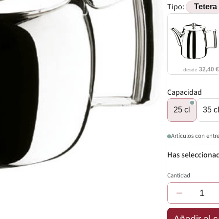
Tipo:
32,40 
desde
Capacidad
25 cl
35 c
Artículos con entr
Cantidad
−
Añadir al c