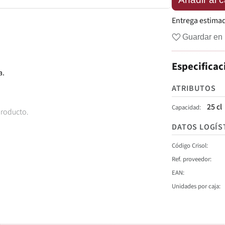
Entrega estima
Guardar en 
Especificac
a.
ATRIBUTOS
25 cl
Capacidad
producto.
DATOS LOGÍS
Código Crisol
Ref. proveedor
EAN
Unidades por caja