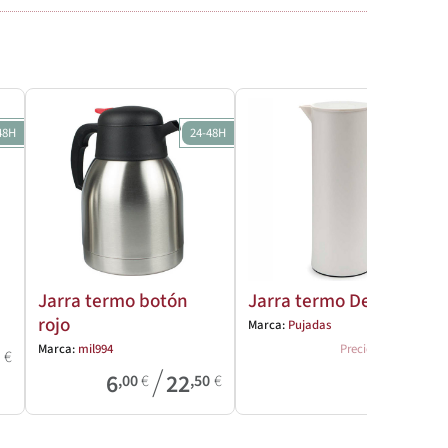
48H
24-48H
Jarra termo botón
Jarra termo Design
rojo
Marca:
Pujadas
15
,87
€
Marca:
mil994
Precio
4
€
/
6
22
,00
€
,50
€