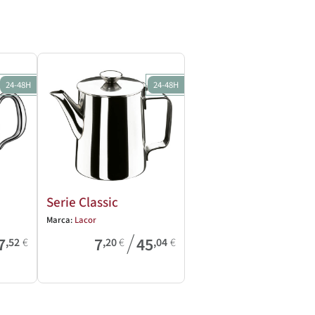
24-48H
24-48H
Serie Classic
Marca:
Lacor
/
7
7
45
,52
€
,20
€
,04
€