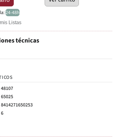
da:
24-48h
mis Listas
iones técnicas
TICOS
48107
65025
8414271650253
6