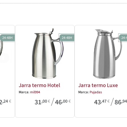
24-48H
24-48H
24-
Jarra termo Hotel
Jarra termo Luxe
Marca:
mil994
Marca:
Pujadas
/
/
2
31
46
43
86
,24
€
,00
€
,00
€
,47
€
,9