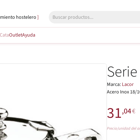
miento hostelero
Cata
Outlet
Ayuda
Serie
Marca:
Lacor
Acero Inox 18/10
31
,04
€
Precio/unidad del a