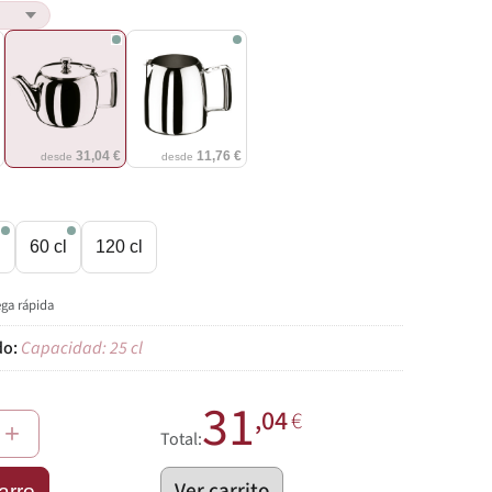
€
31,04 €
11,76 €
desde
desde
l
60 cl
120 cl
ega rápida
Capacidad: 25 cl
31
,04
€
+
Total:
Ver carrito
arro