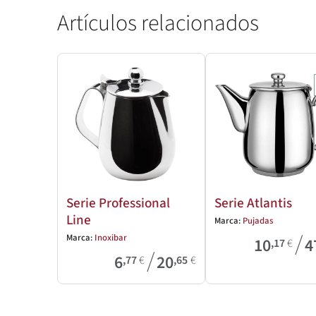
Artículos relacionados
Serie Professional
Serie Atlantis
Line
Marca:
Pujadas
/
Marca:
Inoxibar
10
4
,17
€
/
6
20
,77
€
,65
€