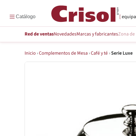
equipa
Red de ventas
Novedades
Marcas
y fabricantes
Zona de 
Inicio
›
Complementos de Mesa
›
Café y té
›
Serie Luxe