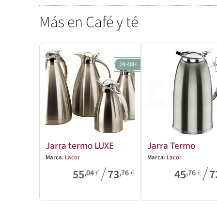
Más en Café y té
24-48H
Jarra termo LUXE
Jarra Termo
Marca:
Lacor
Marca:
Lacor
/
/
55
73
45
7
,04
€
,76
€
,76
€