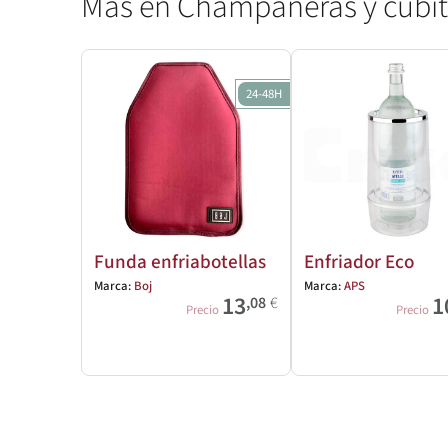
Más en Champaneras y cubit
24-48H
Funda enfriabotellas
Enfriador Eco
Marca:
Boj
Marca:
APS
13
1
,08
€
Precio
Precio