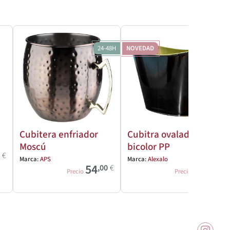
24-48H
NOVEDAD
Cubitera enfriador
Cubitra ovalada
Moscú
bicolor PP
0
€
Marca:
APS
Marca:
Alexalo
54
30
,00
€
,00
€
Precio
Precio