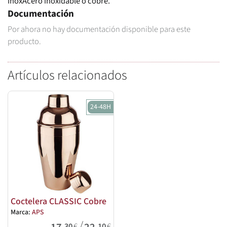
inoxAcero inoxidable o cobre.
Documentación
Por ahora no hay documentación disponible para este
producto.
Artículos relacionados
24-48H
Coctelera CLASSIC Cobre
Marca:
APS
/
,30
€
,10
€