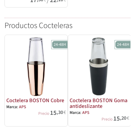
17
22
Productos Cocteleras
24-48H
24-48H
Coctelera BOSTON Cobre
Coctelera BOSTON Goma
antideslizante
Marca:
APS
M
15
,30
€
Marca:
APS
Precio
15
,20
€
Precio