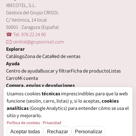
IBECOTEL, S.L.
Gestora del Grupo CRISOL
C/ Verónica, 14 local
50001 · Zaragoza (España)
☎ Tel. 976 22 24 90
🖂 central@grupocrisol.com
Explorar
Catálogo
Zona de Cata
Red de ventas
Ayuda
Centro de ayuda
Buscar y filtrar
Ficha de producto
Listas
Carro
Mi cuenta
Compra, envíos y devoluciones
Condiciones de compra
Formas de pago
Gastos de envío
Usamos cookies
técnicas
imprescindibles para que la web
Plazos de entrega
Devoluciones
Garantía
funcione (sesión, carro, listas) y, si lo aceptas,
cookies
Legal
analíticas
(Google Analytics) para entender cómo se usa el
Aviso legal
Privacidad
Login con proveedores externos
sitio y mejorarlo.
Política de cookies
Preferencias de cookies
Política de cookies
·
Privacidad
Aceptar todas
Rechazar
Personalizar