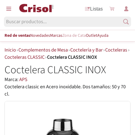
Listas
Red de ventas
Novedades
Marcas
Zona de Cata
Outlet
Ayuda
Inicio
›
Complementos de Mesa
›
Coctelería y Bar
›
Cocteleras
›
Cocteleras CLASSIC
›
Coctelera CLASSIC INOX
Coctelera CLASSIC INOX
Marca:
APS
Coctelera classic en Acero inoxidable. Dos tamaños: 50 y 70
cl.