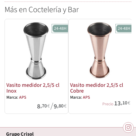
Más en Coctelería y Bar
24-48H
24-48H
Vasito medidor 2,5/5 cl
Vasito medidor 2,5/5 cl
Inox
Cobre
M
Marca:
APS
Marca:
APS
13
,10
€
/
Precio
8
9
,70
€
,80
€
Grupo Crisol