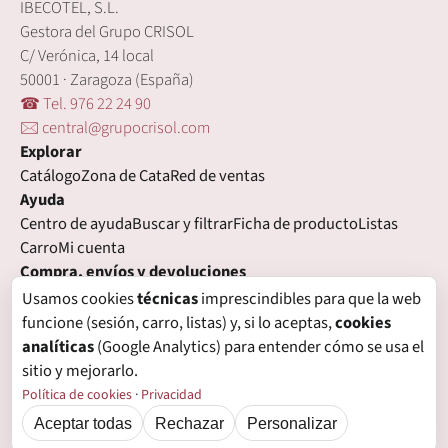
IBECOTEL, S.L.
Gestora del Grupo CRISOL
C/ Verónica, 14 local
50001 · Zaragoza (España)
☎ Tel. 976 22 24 90
🖂 central@grupocrisol.com
Explorar
Catálogo
Zona de Cata
Red de ventas
Ayuda
Centro de ayuda
Buscar y filtrar
Ficha de producto
Listas
Carro
Mi cuenta
Compra, envíos y devoluciones
Condiciones de compra
Formas de pago
Gastos de envío
Usamos cookies
técnicas
imprescindibles para que la web
Plazos de entrega
Devoluciones
Garantía
funcione (sesión, carro, listas) y, si lo aceptas,
cookies
Legal
analíticas
(Google Analytics) para entender cómo se usa el
Aviso legal
Privacidad
Login con proveedores externos
sitio y mejorarlo.
Política de cookies
Preferencias de cookies
Política de cookies
·
Privacidad
Aceptar todas
Rechazar
Personalizar
© Grupo Crisol, 2026 — IBECOTEL, S.L. Todos los derechos reservados.