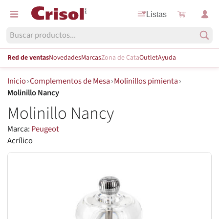
Listas
Red de ventas
Novedades
Marcas
Zona de Cata
Outlet
Ayuda
Inicio
›
Complementos de Mesa
›
Molinillos pimienta
›
Molinillo Nancy
Molinillo Nancy
Marca:
Peugeot
Acrílico