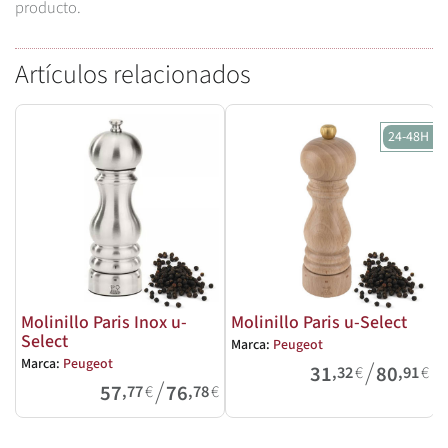
producto.
Artículos relacionados
24-48H
Molinillo Paris Inox u-
Molinillo Paris u-Select
Select
Marca:
Peugeot
/
Marca:
Peugeot
M
31
80
,32
€
,91
€
/
57
76
,77
€
,78
€