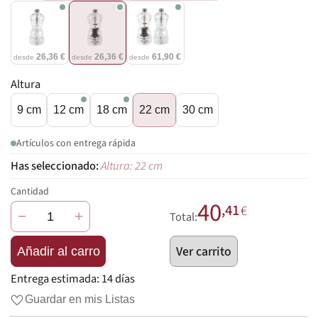
26,36 €
26,36 €
61,90 €
desde
desde
desde
Altura
9 cm
12 cm
18 cm
22 cm
30 cm
Artículos con entrega rápida
Altura: 22 cm
Cantidad
40
,41
€
−
+
Total:
Ver carrito
Añadir al carro
Entrega estimada:
14 días
Guardar en mis Listas