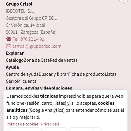
Grupo Crisol
IBECOTEL, S.L.
Gestora del Grupo CRISOL
C/ Verónica, 14 local
50001 · Zaragoza (España)
☎ Tel. 976 22 24 90
🖂 central@grupocrisol.com
Explorar
Catálogo
Zona de Cata
Red de ventas
Ayuda
Centro de ayuda
Buscar y filtrar
Ficha de producto
Listas
Carro
Mi cuenta
Compra, envíos y devoluciones
Condiciones de compra
Formas de pago
Gastos de envío
Usamos cookies
técnicas
imprescindibles para que la web
Plazos de entrega
Devoluciones
Garantía
funcione (sesión, carro, listas) y, si lo aceptas,
cookies
Legal
analíticas
(Google Analytics) para entender cómo se usa el
Aviso legal
Privacidad
Login con proveedores externos
sitio y mejorarlo.
Política de cookies
Preferencias de cookies
Política de cookies
·
Privacidad