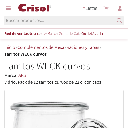
Listas
Red de ventas
Novedades
Marcas
Zona de Cata
Outlet
Ayuda
Inicio
›
Complementos de Mesa
›
Raciones y tapas
›
Tarritos WECK curvos
Tarritos WECK curvos
Marca:
APS
Vidrio. Pack de 12 tarritos curvos de 22 cl con tapa.