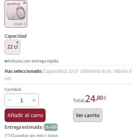
24,80 €
Capacidad
22 cl
Artículos con entrega rápida
Capacidad: 22 cl · Diámetro: 8 cm · Altura: 8
cm
Cantidad
24
,80
€
−
+
Total:
Ver carrito
Añadir al carro
Entrega estimada:
24-48h
Guardar en mis Listas