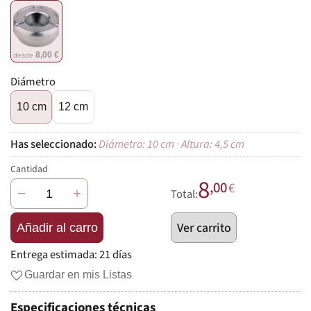
8,00 €
desde
Diámetro
10 cm
12 cm
Diámetro: 10 cm · Altura: 4,5 cm
Cantidad
8
,00
€
−
+
Total:
Ver carrito
Añadir al carro
Entrega estimada:
21 días
Guardar en mis Listas
Especificaciones técnicas