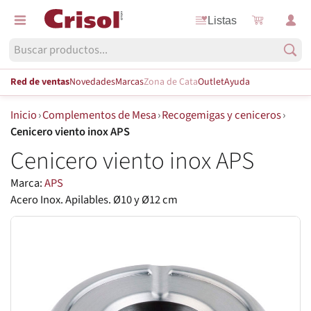
Listas
Red de ventas
Novedades
Marcas
Zona de Cata
Outlet
Ayuda
Inicio
›
Complementos de Mesa
›
Recogemigas y ceniceros
›
Cenicero viento inox APS
Cenicero viento inox APS
Marca:
APS
Acero Inox. Apilables. Ø10 y Ø12 cm