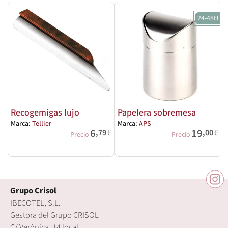
24-48H
Recogemigas lujo
Papelera sobremesa
Marca:
Tellier
Marca:
APS
M
6
19
,79
€
,00
€
Precio
Precio
Grupo Crisol
IBECOTEL, S.L.
Gestora del Grupo CRISOL
C/ Verónica, 14 local