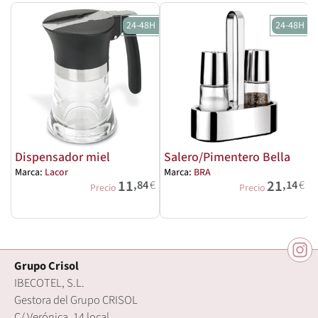
24-48H
24-48H
Dispensador miel
Salero/Pimentero Bella
Marca:
Lacor
Marca:
BRA
M
11
21
,84
€
,14
€
Precio
Precio
Grupo Crisol
IBECOTEL, S.L.
Gestora del Grupo CRISOL
C/ Verónica, 14 local