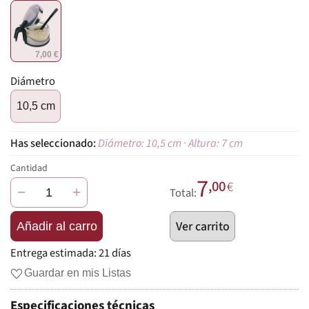
7,00 €
Diámetro
10,5 cm
Diámetro: 10,5 cm · Altura: 7 cm
Cantidad
7
,00
€
−
+
Total:
Ver carrito
Añadir al carro
Entrega estimada:
21 días
Guardar en mis Listas
Especificaciones técnicas