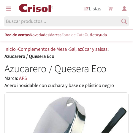
Listas
Red de ventas
Novedades
Marcas
Zona de Cata
Outlet
Ayuda
Inicio
›
Complementos de Mesa
›
Sal, azúcar y salsas
›
Azucarero / Quesera Eco
Azucarero / Quesera Eco
Marca:
APS
Acero inoxidable con cuchara y base de plástico negro