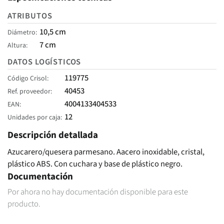
ATRIBUTOS
10,5 cm
Diámetro
7 cm
Altura
DATOS LOGÍSTICOS
119775
Código Crisol
40453
Ref. proveedor
4004133404533
EAN
12
Unidades por caja
Descripción detallada
Azucarero/quesera parmesano. Aacero inoxidable, cristal,
plástico ABS. Con cuchara y base de plástico negro.
Documentación
Por ahora no hay documentación disponible para este
producto.