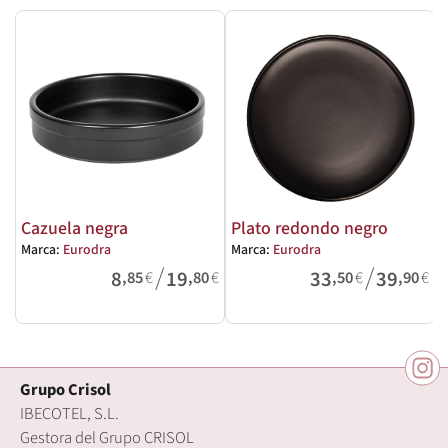
Cazuela negra
Plato redondo negro
Marca:
Eurodra
Marca:
Eurodra
M
/
/
8
19
33
39
,85
€
,80
€
,50
€
,90
€
Grupo Crisol
IBECOTEL, S.L.
Gestora del Grupo CRISOL