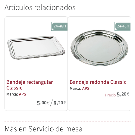
Artículos relacionados
24-48H
24-48H
Bandeja rectangular
Bandeja redonda Classic
Classic
Marca:
APS
5
,20
€
Marca:
APS
M
Precio
/
5
8
,00
€
,20
€
Más en Servicio de mesa