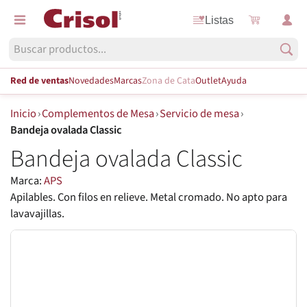
Listas
Red de ventas
Novedades
Marcas
Zona de Cata
Outlet
Ayuda
Inicio
›
Complementos de Mesa
›
Servicio de mesa
›
Bandeja ovalada Classic
Bandeja ovalada Classic
Marca:
APS
Apilables. Con filos en relieve. Metal cromado. No apto para
lavavajillas.