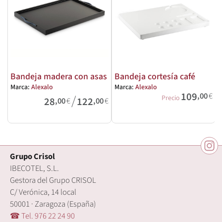
Bandeja madera con asas
Bandeja cortesía café
Marca:
Alexalo
Marca:
Alexalo
M
109
,00
€
/
Precio
28
122
,00
€
,00
€
Grupo Crisol
IBECOTEL, S.L.
Gestora del Grupo CRISOL
C/ Verónica, 14 local
50001 · Zaragoza (España)
☎ Tel. 976 22 24 90