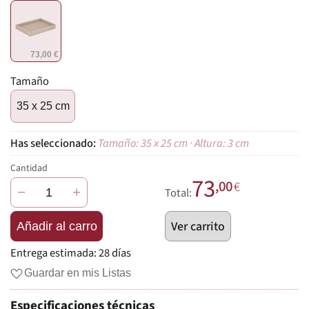
73,00 €
Tamaño
35 x 25 cm
Tamaño: 35 x 25 cm · Altura: 3 cm
Cantidad
73
,00
€
−
+
Total:
Ver carrito
Añadir al carro
Entrega estimada:
28 días
Guardar en mis Listas
Especificaciones técnicas