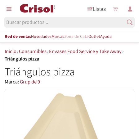
Listas
Red de ventas
Novedades
Marcas
Zona de Cata
Outlet
Ayuda
Inicio
›
Consumibles
›
Envases Food Service y Take Away
›
Triángulos pizza
Triángulos pizza
Marca:
Grup de 9