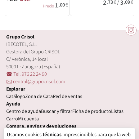
/
2
3
,73
€
,09
€
1
,00
€
Precio
Grupo Crisol
IBECOTEL, S.L.
Gestora del Grupo CRISOL
C/ Verónica, 14 local
50001 · Zaragoza (España)
☎ Tel. 976 22 24 90
🖂 central@grupocrisol.com
Explorar
Catálogo
Zona de Cata
Red de ventas
Ayuda
Centro de ayuda
Buscar y filtrar
Ficha de producto
Listas
Carro
Mi cuenta
Compra, envíos y devoluciones
Condiciones de compra
Formas de pago
Gastos de envío
Usamos cookies
técnicas
imprescindibles para que la web