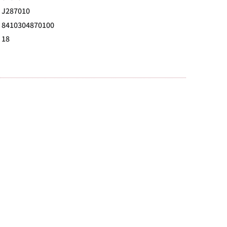
J287010
8410304870100
18