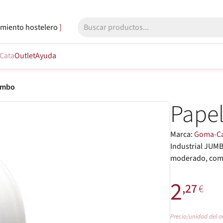
miento hostelero
Cata
Outlet
Ayuda
Jumbo
Papel
Marca:
Goma-C
Industrial JUMB
moderado, como
2
,27
€
Precio/unidad del a