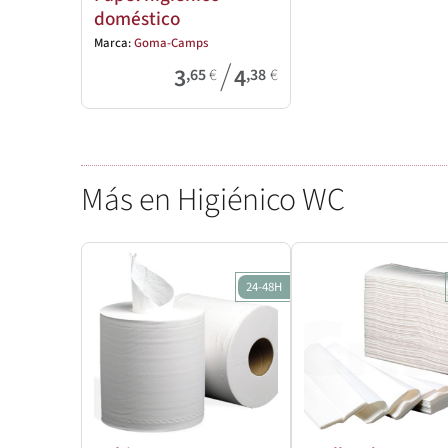
doméstico
Marca:
Goma-Camps
/
3
4
,65
€
,38
€
Más en Higiénico WC
24-48H