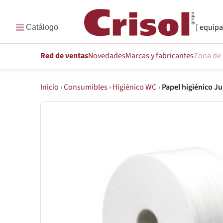
equipa
Red de ventas
Novedades
Marcas
y fabricantes
Zona de 
Inicio
›
Consumibles
›
Higiénico WC
›
Papel higiénico 