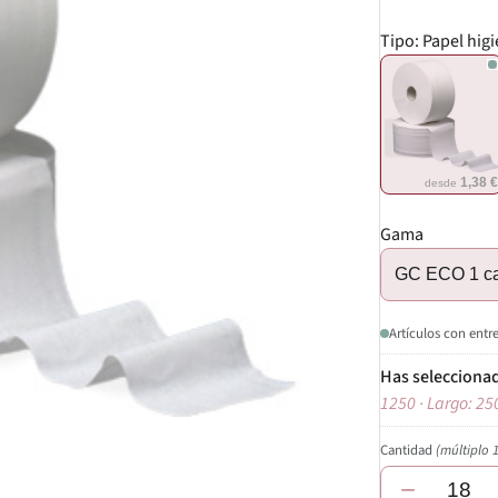
Tipo:
Papel hig
1,38 
desde
Gama
GC ECO 1 c
Artículos con entr
1250 · Largo: 25
Cantidad
(múltiplo 
−