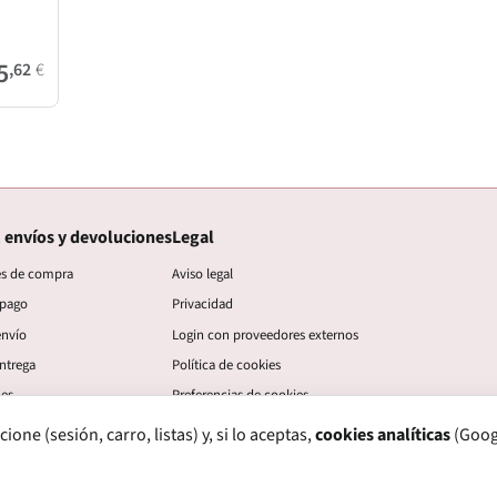
5
,62
€
 envíos y devoluciones
Legal
es de compra
Aviso legal
 pago
Privacidad
envío
Login con proveedores externos
ntrega
Política de cookies
nes
Preferencias de cookies
ne (sesión, carro, listas) y, si lo aceptas,
cookies analíticas
(Googl