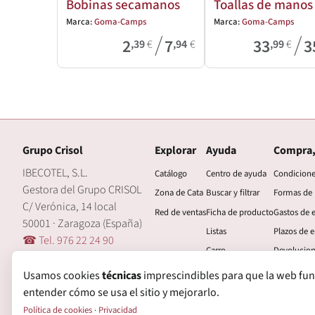
Bobinas secamanos
Toallas de manos
Marca:
Goma-Camps
Marca:
Goma-Camps
/
/
2
7
33
3
,39
€
,94
€
,99
€
Grupo Crisol
Explorar
Ayuda
Compra,
IBECOTEL, S.L.
Catálogo
Centro de ayuda
Condicion
Gestora del Grupo CRISOL
Zona de Cata
Buscar y filtrar
Formas de
C/ Verónica, 14 local
Red de ventas
Ficha de producto
Gastos de 
50001 · Zaragoza (España)
Listas
Plazos de e
☎ Tel. 976 22 24 90
Carro
Devolucio
🖂 central@grupocrisol.com
Mi cuenta
Garantía
Usamos cookies
técnicas
imprescindibles para que la web funcio
entender cómo se usa el sitio y mejorarlo.
Política de cookies
·
Privacidad