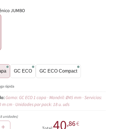
iénico JUMBO
€
apa
GC ECO
GC ECO Compact
ega rápida
Gama: GC ECO 1 capa · Mandril: Ø45 mm · Servicios:
0 m cm · Unidades por pack: 18 u. uds
18 unidades)
40
,86
€
+
Total: