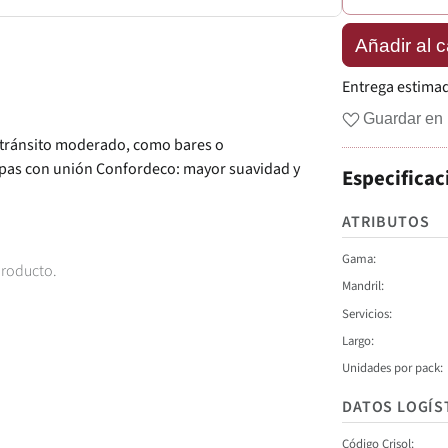
Añadir al c
Entrega estima
Guardar en 
e tránsito moderado, como bares o
capas con unión Confordeco: mayor suavidad y
Especificac
ATRIBUTOS
Gama
producto.
Mandril
Servicios
Largo
Unidades por pack
DATOS LOGÍS
Código Crisol