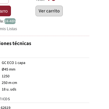
Ver carrito
arro
da:
24-48h
mis Listas
iones técnicas
GC ECO 1 capa
Ø45 mm
1250
250 m cm
18 u. uds
TICOS
62619