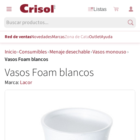
Listas
Red de ventas
Novedades
Marcas
Zona de Cata
Outlet
Ayuda
Inicio
›
Consumibles
›
Menaje desechable
›
Vasos monouso
›
Vasos Foam blancos
Vasos Foam blancos
Marca:
Lacor