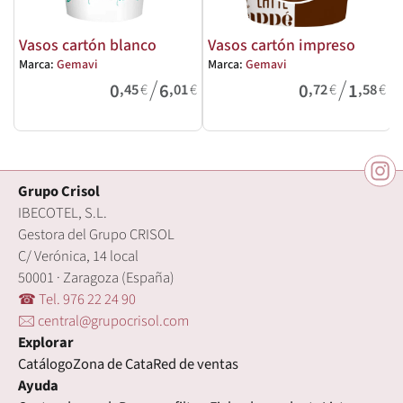
Vasos cartón blanco
Vasos cartón impreso
Marca:
Gemavi
Marca:
Gemavi
M
/
/
0
6
0
1
,45
€
,01
€
,72
€
,58
€
Grupo Crisol
IBECOTEL, S.L.
Gestora del Grupo CRISOL
C/ Verónica, 14 local
50001 · Zaragoza (España)
☎ Tel. 976 22 24 90
🖂 central@grupocrisol.com
Explorar
Catálogo
Zona de Cata
Red de ventas
Ayuda