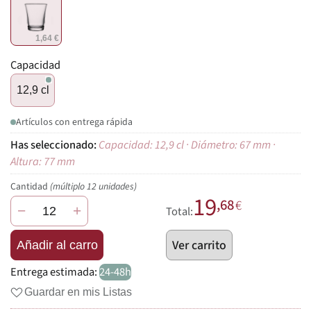
1,64 €
Capacidad
12,9 cl
Artículos con entrega rápida
Capacidad: 12,9 cl · Diámetro: 67 mm ·
Altura: 77 mm
Cantidad
(múltiplo 12 unidades)
19
,68
€
−
+
Total:
Ver carrito
Añadir al carro
Entrega estimada:
24-48h
Guardar en mis Listas