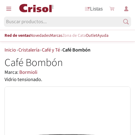
Listas
Red de ventas
Novedades
Marcas
Zona de Cata
Outlet
Ayuda
Inicio
›
Cristalería
›
Café y Té
›
Café Bombón
Café Bombón
Marca:
Bormioli
Vidrio tensionado.