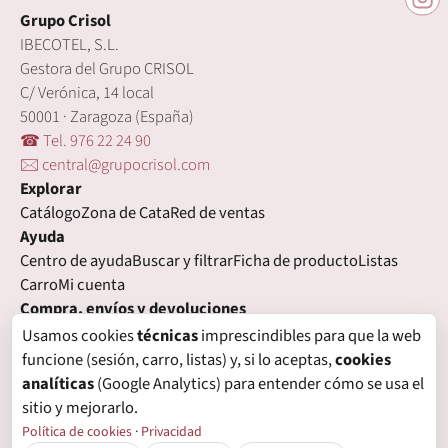
Grupo Crisol
IBECOTEL, S.L.
Gestora del Grupo CRISOL
C/ Verónica, 14 local
50001 · Zaragoza (España)
☎ Tel. 976 22 24 90
🖂 central@grupocrisol.com
Explorar
Catálogo
Zona de Cata
Red de ventas
Ayuda
Centro de ayuda
Buscar y filtrar
Ficha de producto
Listas
Carro
Mi cuenta
Compra, envíos y devoluciones
Condiciones de compra
Formas de pago
Gastos de envío
Usamos cookies
técnicas
imprescindibles para que la web
Plazos de entrega
Devoluciones
Garantía
funcione (sesión, carro, listas) y, si lo aceptas,
cookies
Legal
analíticas
(Google Analytics) para entender cómo se usa el
Aviso legal
Privacidad
Login con proveedores externos
sitio y mejorarlo.
Política de cookies
Preferencias de cookies
Política de cookies
·
Privacidad