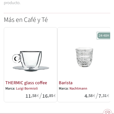
producto.
Más en Café y Té
24-48H
THERMIC glass coffee
Barista
Marca:
Luigi Bormioli
Marca:
Nachtmann
M
/
/
11
16
4
7
,58
€
,85
€
,58
€
,31
€