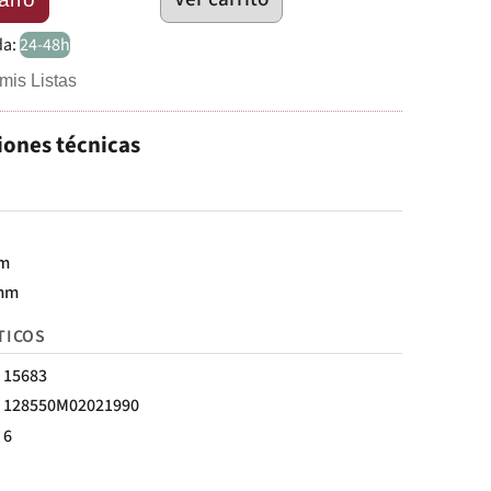
da:
24-48h
mis Listas
iones técnicas
mm
mm
TICOS
15683
128550M02021990
6