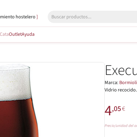
miento hostelero
Cata
Outlet
Ayuda
Execu
Marca:
Bormiol
Vidrio recocido
4
,05
€
Precio/unidad del a