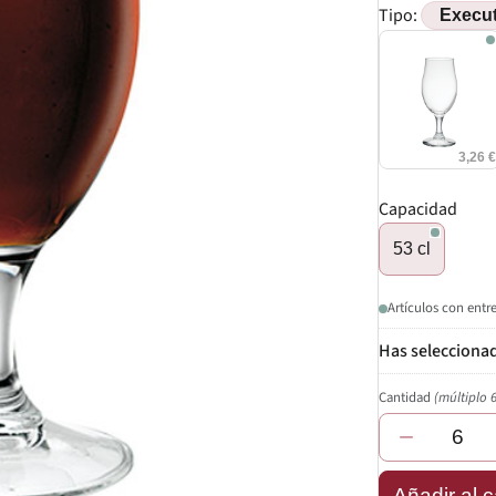
Tipo:
3,26 
Capacidad
53 cl
Artículos con entr
Cantidad
(múltiplo 
−
Añadir al c