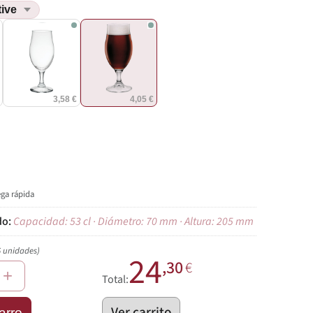
€
3,58 €
4,05 €
ega rápida
Capacidad: 53 cl · Diámetro: 70 mm · Altura: 205 mm
6 unidades)
24
,30
€
+
Total:
Ver carrito
arro