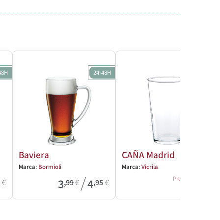
48H
24-48H
24-48H
Baviera
CAÑA Madrid
Marca:
Bormioli
Marca:
Vicrila
1
,57
€
/
Precio
3
4
9
€
,99
€
,95
€