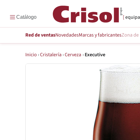
equipa
Red de ventas
Novedades
Marcas
y fabricantes
Zona de 
Inicio
›
Cristalería
›
Cerveza
›
Executive