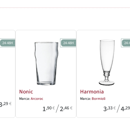
24-48H
24-48H
24-
Nonic
Harmonia
Marca:
Arcoroc
Marca:
Bormioli
3
,29
€
/
/
1
2
3
4
,90
€
,46
€
,33
€
,2