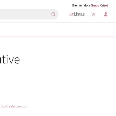
Bienvenido a
Grupo Crisol
Listas
tive
i
.
rtículo seleccionado