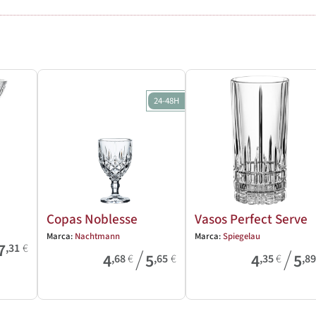
24-48H
Copas Noblesse
Vasos Perfect Serve
Marca:
Nachtmann
Marca:
Spiegelau
7
,31
€
/
/
4
5
4
5
,68
€
,65
€
,35
€
,8