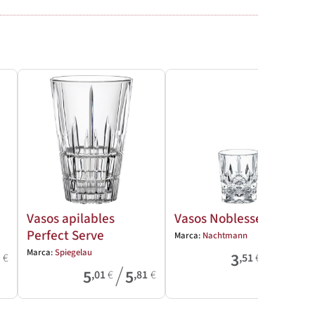
24-48H
Vasos apilables
Vasos Noblesse
Perfect Serve
Marca:
Nachtmann
/
Marca:
Spiegelau
3
4
9
€
,51
€
,21
€
/
5
5
,01
€
,81
€