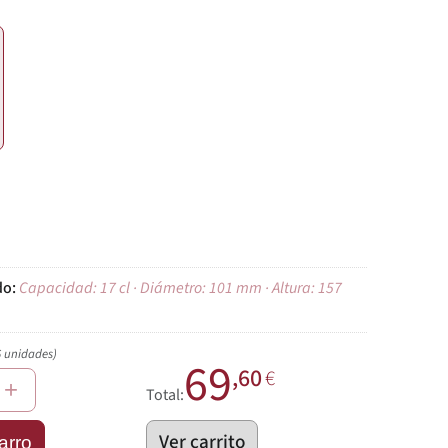
€
Capacidad: 17 cl · Diámetro: 101 mm · Altura: 157
6 unidades)
69
,60
€
+
Total:
Ver carrito
arro