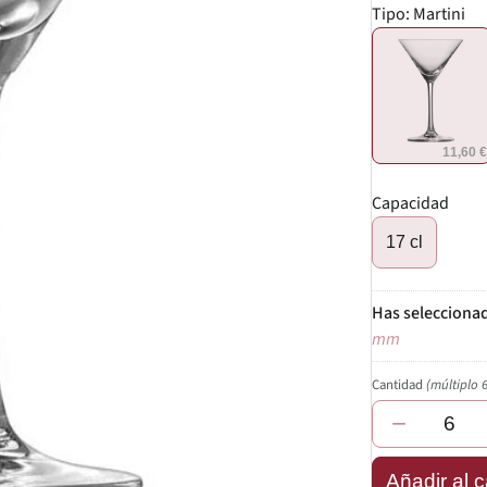
Tipo:
Martini
11,60 
Capacidad
17 cl
mm
Cantidad
(múltiplo 
−
Añadir al c