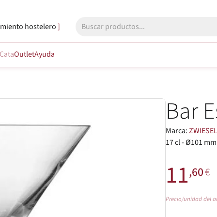
miento hostelero
Cata
Outlet
Ayuda
Bar E
Marca:
ZWIESE
17 cl - Ø101 mm
11
,60
€
Precio/unidad del a