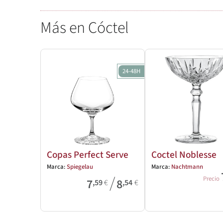
Más en Cóctel
24-48H
Copas Perfect Serve
Coctel Noblesse
Marca:
Spiegelau
Marca:
Nachtmann
/
Precio
7
8
,59
€
,54
€