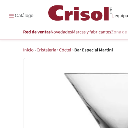
equipa
Red de ventas
Novedades
Marcas
y fabricantes
Zona de 
Inicio
›
Cristalería
›
Cóctel
›
Bar Especial Martini