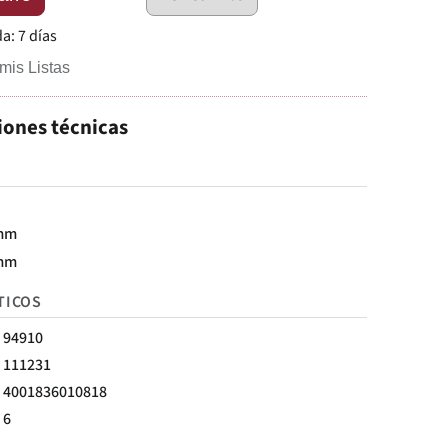
da:
7 días
mis Listas
iones técnicas
mm
mm
TICOS
94910
111231
4001836010818
6